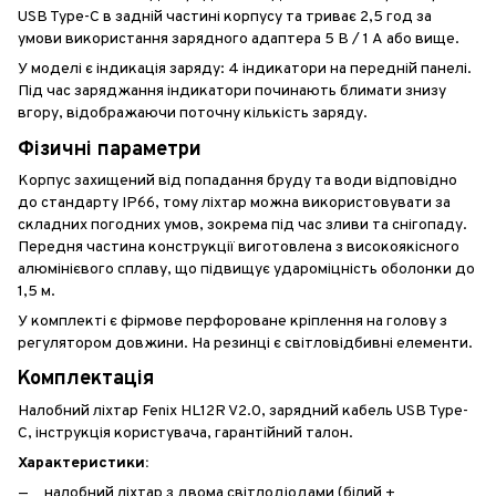
USB Type-C в задній частині корпусу та триває 2,5 год за
умови використання зарядного адаптера 5 В / 1 А або вище.
У моделі є індикація заряду: 4 індикатори на передній панелі.
Під час заряджання індикатори починають блимати знизу
вгору, відображаючи поточну кількість заряду.
Фізичні параметри
Корпус захищений від попадання бруду та води відповідно
до стандарту IP66, тому ліхтар можна використовувати за
складних погодних умов, зокрема під час зливи та снігопаду.
Передня частина конструкції виготовлена з високоякісного
алюмінієвого сплаву, що підвищує удароміцність оболонки до
1,5 м.
У комплекті є фірмове перфороване кріплення на голову з
регулятором довжини. На резинці є світловідбивні елементи.
Комплектація
Налобний ліхтар Fenix HL12R V2.0, зарядний кабель USB Type-
C, інструкція користувача, гарантійний талон.
Характеристики:
налобний ліхтар з двома світлодіодами (білий +