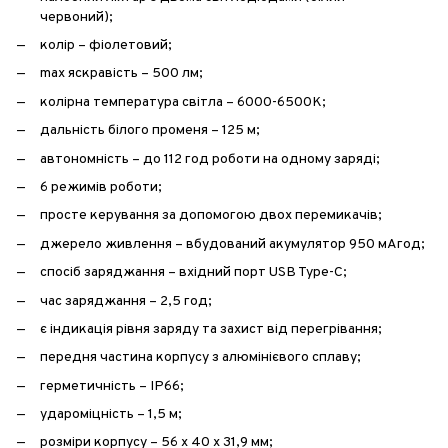
червоний);
колір – фіолетовий;
max яскравість – 500 лм;
колірна температура світла – 6000-6500К;
дальність білого променя – 125 м;
автономність – до 112 год роботи на одному заряді;
6 режимів роботи;
просте керування за допомогою двох перемикачів;
джерело живлення – вбудований акумулятор 950 мАгод;
спосіб заряджання – вхідний порт USB Type-C;
час заряджання – 2,5 год;
є індикація рівня заряду та захист від перегрівання;
передня частина корпусу з алюмінієвого сплаву;
герметичність – IP66;
удароміцність – 1,5 м;
розміри корпусу – 56 х 40 х 31,9 мм;