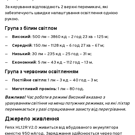
За керування відповідають 2 верхні перемикачі, які
забезпечують швидке налаштування освітлення однією
рукою.
Група з білим світлом
Високий:
500 лм – 3860 кд – 2 год 23 хв – 125 м;
Середній:
150 лм – 1128 кд – 6 год 27 хв – 67 м;
Низький:
30 лм – 235 кд – 25 год – 31 м;
Економний:
5 лм – 43 кд – 112 год – 13 м.
Група з червоним освітленням
Постійне світло:
1 лм – 3 кд – 40 год – 3 м;
Миготливий промінь:
1 лм – 80 год.
Важливо!
Час роботи в режимі Високий вказано з
урахуванням світіння на менш потужних режимах, на які ліхтар
перемикається у разі спрацювання захисту від перегрівання.
Джерело живлення
Fenix HL12R V2.0 живиться від вбудованого акумулятора
ємністю 950 мАгод. Заряджання здійснюється через порт