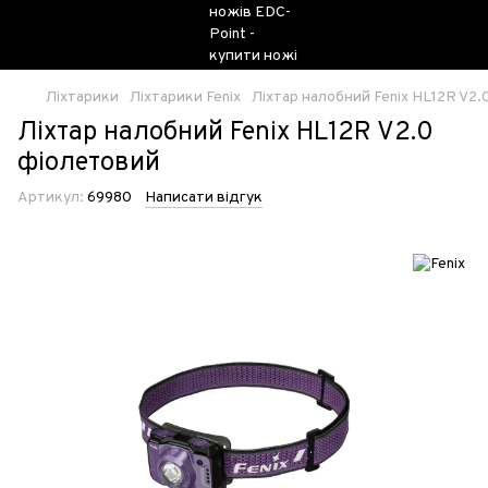
Ліхтарики
Ліхтарики Fenix
Ліхтар налобний Fenix HL12R V2
Ліхтар налобний Fenix HL12R V2.0
фіолетовий
Артикул:
69980
Написати відгук