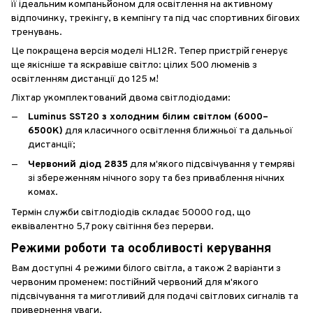
її ідеальним компаньйоном для освітлення на активному
відпочинку, трекінгу, в кемпінгу та під час спортивних бігових
тренувань.
Це покращена версія моделі HL12R. Тепер пристрій генерує
ще якісніше та яскравіше світло: цілих 500 люменів з
освітленням дистанції до 125 м!
Ліхтар укомплектований двома світлодіодами:
Luminus SST20 з холодним білим світлом (6000–
6500K)
для класичного освітлення ближньої та дальньої
дистанції;
Червоний діод 2835
для м'якого підсвічування у темряві
зі збереженням нічного зору та без приваблення нічних
комах.
Термін служби світлодіодів складає 50000 год, що
еквівалентно 5,7 року світіння без перерви.
Режими роботи та особливості керування
Вам доступні 4 режими білого світла, а також 2 варіанти з
червоним променем: постійний червоний для м'якого
підсвічування та миготливий для подачі світлових сигналів та
привернення уваги.