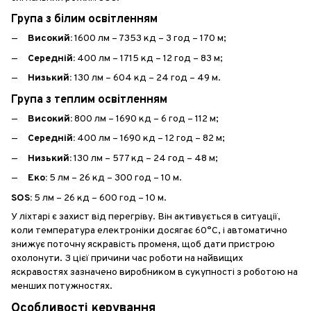
Група з білим освітленням
Високий:
1600 лм – 7353 кд – 3 год – 170 м;
Середній:
400 лм – 1715 кд – 12 год – 83 м;
Низький:
130 лм – 604 кд – 24 год – 49 м.
Група з теплим освітленням
Високий:
800 лм – 1690 кд – 6 год – 112 м;
Середній:
400 лм – 1690 кд – 12 год – 82 м;
Низький:
130 лм – 577 кд – 24 год – 48 м;
Еко:
5 лм – 26 кд – 300 год – 10 м.
SOS:
5 лм – 26 кд – 600 год – 10 м.
У ліхтарі є захист від перегріву. Він активується в ситуації,
коли температура електроніки досягає 60°C, і автоматично
знижує поточну яскравість променя, щоб дати пристрою
охолонути. З цієї причини час роботи на найвищих
яскравостях зазначено виробником в сукупності з роботою на
менших потужностях.
Особливості керування