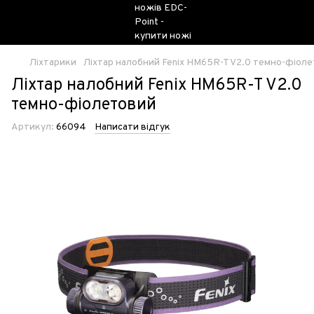
Ліхтарики
Ліхтар налобний Fenix HM65R-T V2.0 темно-фіол
Ліхтар налобний Fenix HM65R-T V2.0
темно-фіолетовий
Артикул:
66094
Написати відгук