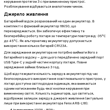
керування протягом 3 с при вимкненому пристрої.
Розблокування відбувається аналогічним чином.
Джерело живлення
Батарейний відсік розрахований на один акумулятор. В
комплекті є фірмовий акумулятор 18650, що
перезаряджається. Він забезпечує ефективну та
безперебійну роботу ліхтаря за температури повітря від -35°C
до 45°C. Як альтернативу акумулятору допускається
використання кількох батарей CR123A.
Для заряджання акумулятора не потрібно виймати його з
батарейного відсіку — для цього передбачено зарядний порт
USB Type-C у задній частині корпусу ліхтаря. Повне
заряджання займає близько 3 год.
Щоб відстежувати кількість заряду в акумуляторі під час
безпосереднього використання освітлювального пристрою, у
ліхтарі доступна світлодіодна індикація, яка вмикається
одним натисканням будь-якої кнопки керування при
вимкненому світлі. Кількість індикаторів, що світяться,
відображає залишок заряду в джерелі живлення (актуально
лише при використанні акумулятора Fenix ARB-L18):