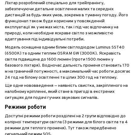
Ліхтар розроблений спеціально для трейлранінгу,
забезпечуючи детальне освітлення малих та середніх
дистанцій за будь-яких умов, зокрема в туманну погоду. Його
функціонал також буде корисним у повсякденній
експлуатації як у межах міста, так і під час відпочинку на
природі, коли необхідне яскраве світло з можливістю
адаптування під індивідуальні потреби.
Модель оснащена одним білим світлодіодом Luminus SST40
(6500К) та одним теплим OSRAM GW (3000К). Яскравість
світла підвищена до 1600 люмен (проти 1500 люмен у
базового ліхтаря). Водночас дальність променя становить 170
м на граничній потужності, а максимальний час роботи досягає
24 год на білому освітленні та цілих 300 год на теплому.
Ще одне нововведення — наявність свистка, закріпленого на
налобному кріпленні, який стане в пригоді в екстрених
ситуаціях для подачі гучних звукових сигналів.
Режими роботи
Доступні режими роботи розділені на 2 групи відповідно до
колірної температури світла (3 режими для білого світла та 4
режими для теплого променя). Тут також передбачено
сигнальний режим SOS.