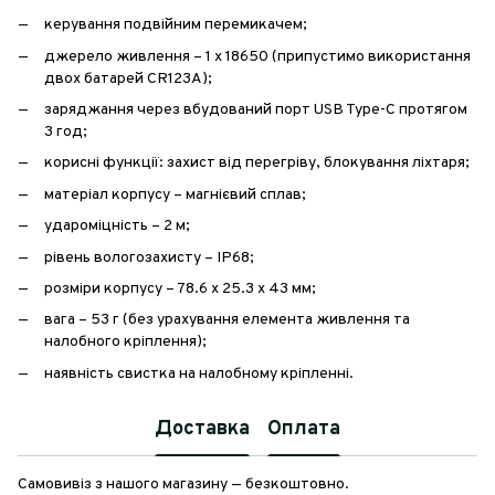
керування подвійним перемикачем;
джерело живлення – 1 х 18650 (припустимо використання
двох батарей CR123A);
заряджання через вбудований порт USB Type-C протягом
3 год;
корисні функції: захист від перегріву, блокування ліхтаря;
матеріал корпусу – магнієвий сплав;
удароміцність – 2 м;
рівень вологозахисту – IP68;
розміри корпусу – 78.6 х 25.3 х 43 мм;
вага – 53 г (без урахування елемента живлення та
налобного кріплення);
наявність свистка на налобному кріпленні.
Доставка
Оплата
Самовивіз з нашого магазину — безкоштовно.