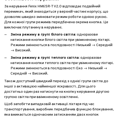
За керування Fenix HM65R-T V2.0 відповідає подвійний
перемикач, який знаходиться у верхній частині корпусу, що
дозволяє швидко змінювати режим роботи однією рукою.
Для кожної групи режимів передбачена окрема кнопка. Це
виключає плутанину в керуванні.
Зміна режиму в групі білого світла:
одноразове
натискання кнопки білого світла при увімкненому ліхтарі.
Режими змінюються в послідовності Низький → Середній
→ Високий.
Зміна режиму в групі теплого світла:
одноразове
натискання кнопки теплого світла при увімкненому ліхтарі.
Режими змінюються в послідовності Еко → Низький →
Середній → Високий.
Також доступний швидкий перехід з однієї групи світла до
іншої з активацією найменшої яскравості. Для цього
достатньо один раз натиснути на кнопку керування другою
групою світла при ввімкненому освітленні.
Щоб запобігти випадковій активації ліхтаря під час
транспортування, виробник передбачив функцію блокування,
яка вмикається одночасним затисканням двох кнопок