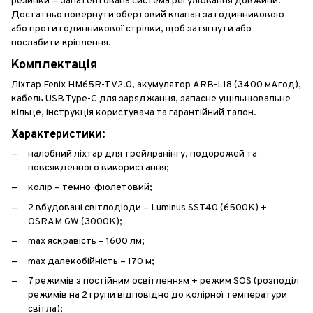
резинки — запатентована система регулювання довжини.
Достатньо повернути обертовий клапан за годинниковою
або проти годинникової стрілки, щоб затягнути або
послабити кріплення.
Комплектація
Ліхтар Fenix HM65R-T V2.0, акумулятор ARB-L18 (3400 мАгод),
кабель USB Type-C для заряджання, запасне ущільнювальне
кільце, інструкція користувача та гарантійний талон.
Характеристики:
налобний ліхтар для трейлранінгу, подорожей та
повсякденного використання;
колір – темно-фіолетовий;
2 вбудовані світлодіоди – Luminus SST40 (6500К) +
OSRAM GW (3000К);
max яскравість – 1600 лм;
max далекобійність – 170 м;
7 режимів з постійним освітленням + режим SOS (розподіл
режимів на 2 групи відповідно до колірної температури
світла);