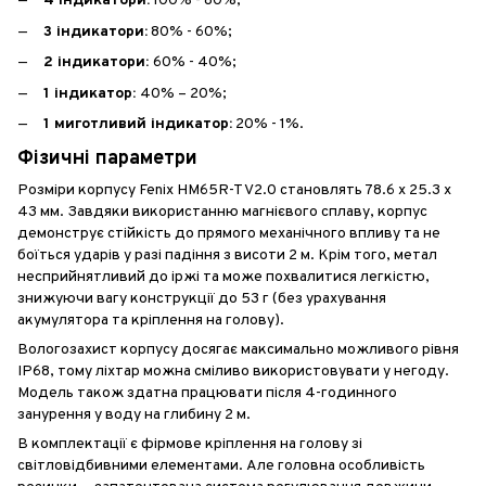
4 індикатори:
100% - 80%;
3 індикатори:
80% - 60%;
2 індикатори:
60% - 40%;
1 індикатор:
40% – 20%;
1 миготливий індикатор:
20% - 1%.
Фізичні параметри
Розміри корпусу Fenix HM65R-T V2.0 становлять 78.6 х 25.3 х
43 мм. Завдяки використанню магнієвого сплаву, корпус
демонструє стійкість до прямого механічного впливу та не
боїться ударів у разі падіння з висоти 2 м. Крім того, метал
несприйнятливий до іржі та може похвалитися легкістю,
знижуючи вагу конструкції до 53 г (без урахування
акумулятора та кріплення на голову).
Вологозахист корпусу досягає максимально можливого рівня
IP68, тому ліхтар можна сміливо використовувати у негоду.
Модель також здатна працювати після 4-годинного
занурення у воду на глибину 2 м.
В комплектації є фірмове кріплення на голову зі
світловідбивними елементами. Але головна особливість