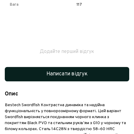
Вага
117
Додайте перший відгук
Написати відгук
Опис
Bestech Swordfish Контрастна динаміка та надійна
функціональність у повнорозмірному форматі. Цей варіант
Swordfish вирізняється поєднанням чорного клинка з
покриттям Black PVD та стильним руків’ям з G10 у чорному та
білому кольорах. Сталь 14C28N з твердістю 58–60 HRC