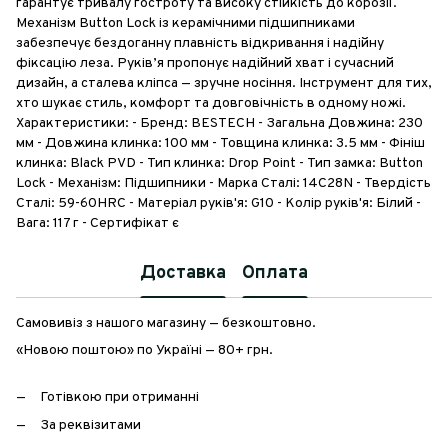
гарантує тривалу гостроту та високу стійкість до корозії.
Механізм Button Lock із керамічними підшипниками
забезпечує бездоганну плавність відкривання і надійну
фіксацію леза. Руків’я пропонує надійний хват і сучасний
дизайн, а сталева кліпса — зручне носіння. Інструмент для тих,
хто шукає стиль, комфорт та довговічність в одному ножі.
Характеристики: - Бренд: BESTECH - Загальна Довжина: 230
мм - Довжина клинка: 100 мм - Товщина клинка: 3.5 мм - Фініш
клинка: Black PVD - Тип клинка: Drop Point - Тип замка: Button
Lock - Механізм: Підшипники - Марка Сталі: 14C28N - Твердість
Сталі: 59-60HRC - Матеріал руків'я: G10 - Колір руків'я: Білий -
Вага: 117 г - Сертифікат є
Доставка
Оплата
Самовивіз з нашого магазину — безкоштовно.
«Новою поштою» по Україні — 80+ грн.
Готівкою при отриманні
За реквізитами