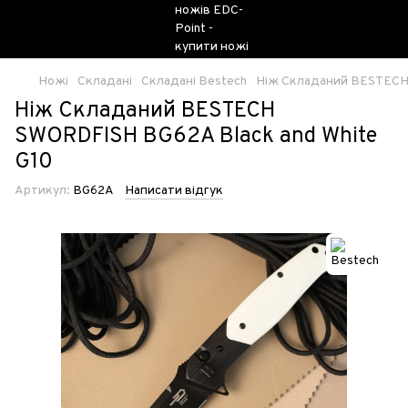
Ножі
Складані
Складані Bestech
Ніж Складаний BESTECH 
Ніж Складаний BESTECH
SWORDFISH BG62A Black and White
G10
Артикул:
BG62A
Написати відгук