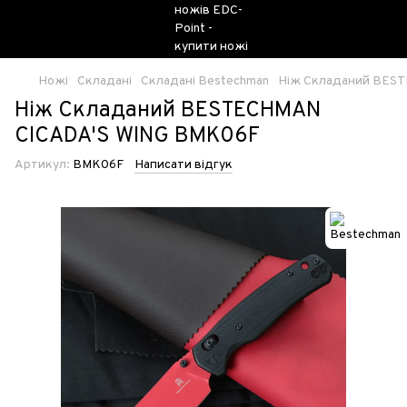
Ножі
Складані
Складані Bestechman
Ніж Складаний BES
Ніж Складаний BESTECHMAN
CICADA'S WING BMK06F
Артикул:
BMK06F
Написати відгук