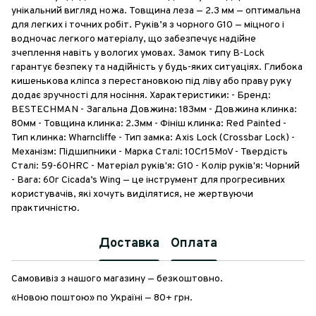
унікальний вигляд ножа. Товщина леза — 2.3 мм — оптимальна
для легких і точних робіт. Руків’я з чорного G10 — міцного і
водночас легкого матеріалу, що забезпечує надійне
зчеплення навіть у вологих умовах. Замок типу B-Lock
гарантує безпеку та надійність у будь-яких ситуаціях. Глибока
кишенькова кліпса з перестановкою під ліву або праву руку
додає зручності для носіння. Характеристики: - Бренд:
BESTECHMAN - Загальна Довжина: 183мм - Довжина клинка:
80мм - Товщина клинка: 2.3мм - Фініш клинка: Red Painted -
Тип клинка: Wharncliffe - Тип замка: Axis Lock (Crossbar Lock) -
Механізм: Підшипники - Марка Сталі: 10Cr15MoV - Твердість
Сталі: 59-60HRC - Матеріал руків'я: G10 - Колір руків'я: Чорний
- Вага: 60г Cicada’s Wing — це інструмент для прогресивних
користувачів, які хочуть виділятися, не жертвуючи
практичністю.
Доставка
Оплата
Самовивіз з нашого магазину — безкоштовно.
«Новою поштою» по Україні — 80+ грн.