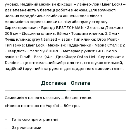
умовах. Надійний механізм фіксації — лайнер-лок (Liner Lock) —
дає впевненість у безпеці роботи з ножем. Для зручності
носіння передбачена глибока кишенькова кліпса з
можливістю перестановки на ліву або праву сторону.
Характеристики: - Бренд: BESTECHMAN - Загальна Довжина:
205 мм - Довжина клинка: 85 мм - Товщина клинка: 3.2 мм -
Фініш клинка: grey titanized + satin - Тип клинка: Drop Point -
Тип замка: Liner Lock - Механізм: Підшипники - Марка Сталі: D2
- Твердість Сталі: 59-60HRC - Матеріал руків'я: G10 - Колір
руків'я: Білий - Вага: 94 г - Дизайнер: Ostap Hel - Сертифікат є
Dundee — це оптимальний вибір для тих, хто шукає стильний,
надійний і зручний інструмент для щоденного використання.
Доставка
Оплата
Самовивіз з нашого магазину — безкоштовно.
«Новою поштою» по Україні — 80+ грн.
Готівкою при отриманні
За реквізитами