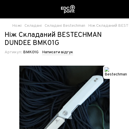
Ножі
Складані
Складані Bestechman
Ніж Складаний BES
Ніж Складаний BESTECHMAN
DUNDEE BMK01G
Артикул:
BMK01G
Написати відгук