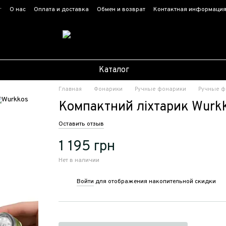
г
О нас
Оплата и доставка
Обмен и возврат
Контактная информаци
Каталог
Главная
Фонарики
Ручные фонарики
Ручные ф
Компактний ліхтарик Wurk
Оставить отзыв
1 195 грн
Нет в наличии
Войти
для отображения накопительной скидки
%