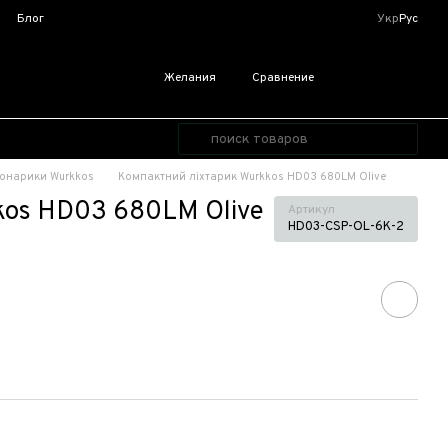
я
Блог
Укр
Рус
Желания
Сравнение
онарики Wurkkos
Компактний ліхтарик Wurkkos HD03 680LM Olive
kos HD03 680LM Olive
Артикул
HD03-CSP-OL-6K-2