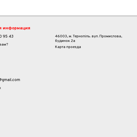
я информация
46003, м. Тернопіль. вул. Промислова,
0 95 43
будинок 2а
 вам?
Карта проезда
a@gmail.com
х