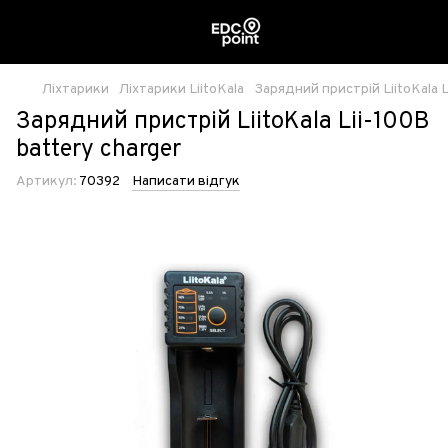
Ліхтарики
Ліхтарики LiitoKala
Зарядний пристрій LiitoKala L
Зарядний пристрій LiitoKala Lii-100B
battery charger
Артикул:
70392
Написати відгук