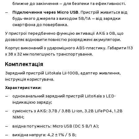
ближче до закінчення — для безпеки та ефективності.
Підключення через Micro USB.
Пристрій живиться від
будь-якого джерела з виходом 5В/1А — від зарядки
смартфона до повербанка.
У пристрої передбачено функцію активації АКБ з 0В, що
дозволяє відновити повністю розряджені акумулятори.
Корпус виконаний з удароміцного ABS-пластику. Габарити 113
х 38 х 32 мм полегшують транспортування.
Комплектація
Зарядний пристрій Liitokala Lii-100B, адаптер живлення,
інструкція користувача.
Характеристики:
одноканальний зарядний пристрій LiitoKala з LED-
індикацією заряду;
сумісність з АКБ: 3.7В / 3.8В Li-ion, 3.2В LiFePO4, 1.2В
NiMH;
вхідна потужність: Micro USB (DC 5 В/1 А);
вихідна напруга: 4,2 ± 1% / 5 В;