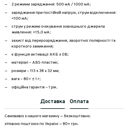
2 режими заряджання: 500 мА / 1000 мА;
заряджання при постійній напрузі, струм відключення:
<100 мА;
струм у режимі очікування зовнішнього джерела
живлення: <15,0 мА;
захист від перерозряджання, зворотної полярності та
короткого замикання;
є функція активації АКБ з 0В;
матеріал – ABS-пластик;
розміри – 113 х 38 х 32 мм;
вага – 80 г ± 1 г;
офіційна гарантія – 1 рік.
Доставка
Оплата
Самовивіз з нашого магазину — безкоштовно.
«Новою поштою» по Україні — 80+ грн.