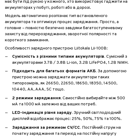
має бути під рукою у кожного, хто використовує гаджети на
акумуляторах у побуті, роботі або в дорозі.
Модель автоматично розпізнає тип встановленого
акумулятора та оптимізує процес заряджання. Просто, а
головне – повністю безпечно завдяки багатоступеневому
захисту від перерозряджання, зворотної полярності та
короткого замикання.
Особливості зарядного пристрою Liitokala Lii-100B:
Сумісність з різними типами акумуляторів.
Сумісний з
акумуляторами 3.7В / 3.8В Li-ion, 3.2В LiFePO4, 1.2В NiMH.
Підходить для багатьох форматів АКБ.
За допомогою
пристрою можна заряджати акумулятори таких
типорозмірів, як 26650, 22650, 18650, 18350, 14500,
10440, AA, AAA, SC тощо.
2 режими заряджання.
Самостійно вибирайте між 500
мА та 1000 мА залежно від ваших потреб.
LED-індикація рівня заряду.
Зручний світлодіодний
дисплей відображає процес: 25%, 50%, 75% та 100%.
Заряджання за режимом CV/CC.
Постійний струм на
початку заряджання та перехід на постійну напругу