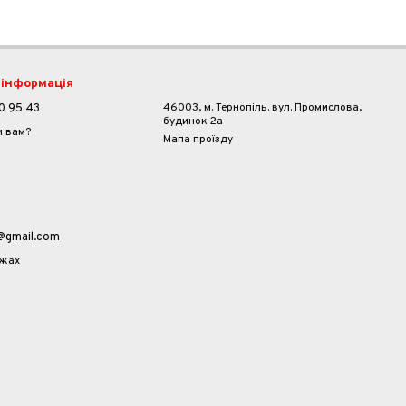
 інформація
46003, м. Тернопіль. вул. Промислова,
0 95 43
будинок 2а
и вам?
Мапа проїзду
a@gmail.com
ежах