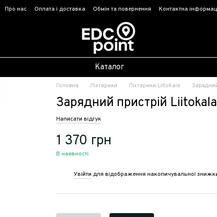
Про нас
Оплата і доставка
Обмін та повернення
Контактна інформац
Каталог
Головна
Ліхтарики
Ліхтарики LiitoKala
Зарядний 
Зарядний пристрій Liitokala
Написати відгук
1 370 грн
В наявності
Увійти
для відображення накопичувальної знижк
%