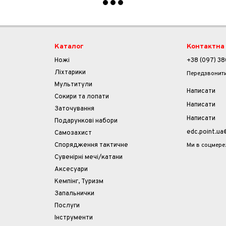
Каталог
Контактна
Ножі
+38 (097) 38
Ліхтарики
Передзвонит
Мультитули
Написати
Cокири та лопати
Написати
Заточування
Написати
Подарункові набори
edc.point.u
Самозахист
Ми в соцмер
Спорядження тактичне
Сувенірні мечі/катани
Аксесуари
Кемпінг, Туризм
Запальнички
Послуги
Інструменти