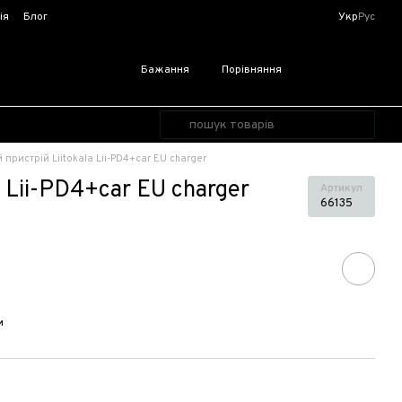
ія
Блог
Укр
Рус
Бажання
Порівняння
пристрій Liitokala Lii-PD4+car EU charger
 Lii-PD4+car EU charger
Артикул
66135
и