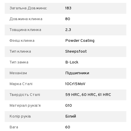
Загальна Довжина:
183
Довжина клинка
80
Товщина клинка
2.3
Фініш клинка
Powder Coating
Тип клинка
Sheepsfoot
Тип замка
B-Lock
Механізм
Підшипники
Марка Сталі
10Cr15MoV
Твердість Сталі
59 HRC, 60 HRC, 61 HRC
Матеріал руків'я
G10
Колір руків
Білий
Вага
60