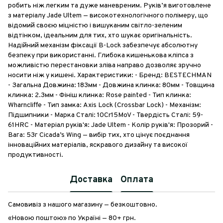
робить ніж легким та дуже маневреним. Руків’я виготовлене
з матеріалу Jade Ultem — високотехнологічного полімеру, що
відомий своєю міцністю і вишуканим світло-зеленим
відтінком, ідеальним для тих, хто шукає оригінальність.
Надійний механізм фіксації B-Lock забезпечує абсолютну
безпеку при використанні. Глибока кишенькова кліпса з
можливістю перестановки зліва направо дозволяє зручно
носити ніж у кишені. Характеристики: - Бренд: BESTECHMAN
- Загальна Довжина: 183мм - Довжина клинка: 80мм - Товщина
клинка: 2.3мм - Фініш клинка: Rose painted - Тип клинка:
Wharncliffe - Тип замка: Axis Lock (Crossbar Lock) - Механізм:
Підшипники - Марка Сталі: 10Cr15MoV - Твердість Сталі: 59-
61HRC - Матеріал руків'я: Jade Ultem - Колір руків'я: Прозорий -
Вага: 53г Cicada’s Wing — вибір тих, хто цінує поєднання
інноваційних матеріалів, яскравого дизайну та високої
продуктивності.
Доставка
Оплата
Самовивіз з нашого магазину — безкоштовно.
«Новою поштою» по Україні — 80+ грн.