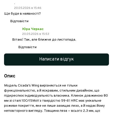
.
20.05.2026 в 15:46
Ще буде в наявності?
Відповісти
Юра Черкас
20.05.2026 в 15:53
Вітаю! Так, але ближче до листопада.
Відповісти
Написати відгук
Опис
Модель Cicada’s Wing вирізняється не тільки
функціональністю, а й яскравим, стильним дизайном, що
підкреслює індивідуальність власника. Клинок довжиною 80
мм зі сталі 10Cr15MoV з твердістю 59-61 HRC має унікальне
рожеве покриття, яке не лише захищає лезо, а й надає йому
неповторного вигляду. Товщина леза — всього 2.3 мм, що