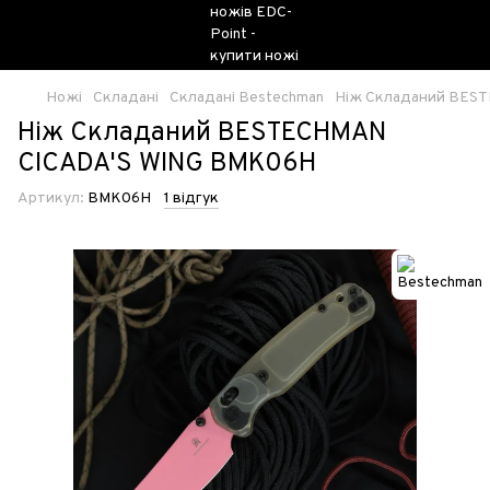
Ножі
Складані
Складані Bestechman
Ніж Складаний BES
Ніж Складаний BESTECHMAN
CICADA'S WING BMK06H
Артикул:
BMK06H
1 відгук