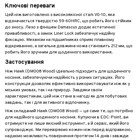
Ключові переваги
Цей ніж виготовлено з високоякісної сталі VG-10, яка
відзначається твердістю 59-60HRC, що робить його стійким
до зносу. Лезо з фінішем Damascus додає естетичної
привабливості, а замок Liner Lock забезпечує надійну
фіксацію. Механізм на підшипниках сприяє плавному
відкриванню, а загальна довжина ножа становить 212 мм, що
робить його зручним для щоденного використання.
Застосування
Ніж Hawk (DM008 Wood) ідеально підходить для щоденного
носіння, забезпечуючи надійність у різних ситуаціях. Його
конструкція дозволяє ефективно використовувати ніж як у
міських умовах, так і на природі. Завдяки своїм
характеристикам, цей ніж стане в нагоді як для побутових
завдань, так і для активного відпочинку.
Ніж складаний Hawk (DM008 Wood) — це саме те, що потрібно
для надійного щоденного носіння. Купуючи в EDC-Point, ви
отримуєте не лише якісний інструмент, а й сервіс, який його
супроводжує. Ми перевіряємо кожен ніж перед відправкою,
надаємо можливість повернення протягом 14 днів і завжди