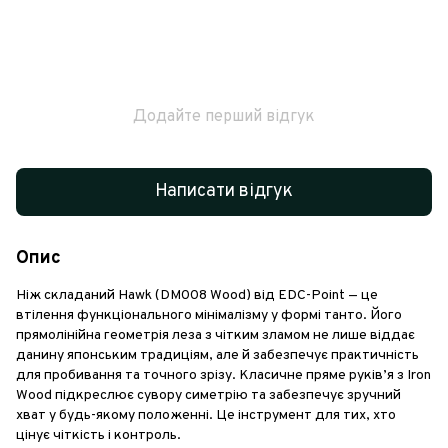
Додайте перший відгук
Написати відгук
Опис
Ніж складаний Hawk (DM008 Wood) від EDC-Point — це
втілення функціонального мінімалізму у формі танто. Його
прямолінійна геометрія леза з чітким зламом не лише віддає
данину японським традиціям, але й забезпечує практичність
для пробивання та точного зрізу. Класичне пряме руків’я з Iron
Wood підкреслює сувору симетрію та забезпечує зручний
хват у будь-якому положенні. Це інструмент для тих, хто
цінує чіткість і контроль.