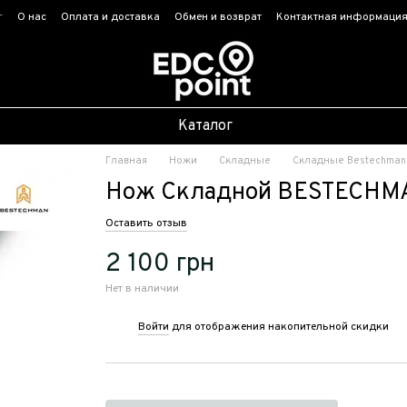
г
О нас
Оплата и доставка
Обмен и возврат
Контактная информаци
Каталог
Главная
Ножи
Складные
Складные Bestechman
Нож Складной BESTECHM
Оставить отзыв
2 100 грн
Нет в наличии
Войти
для отображения накопительной скидки
%