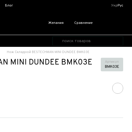
я
Блог
Укр
Рус
Желания
Сравнение
Нож Складной BESTECHMAN MINI DUNDEE BMK03E
AN MINI DUNDEE BMK03E
Артикул
BMK03E