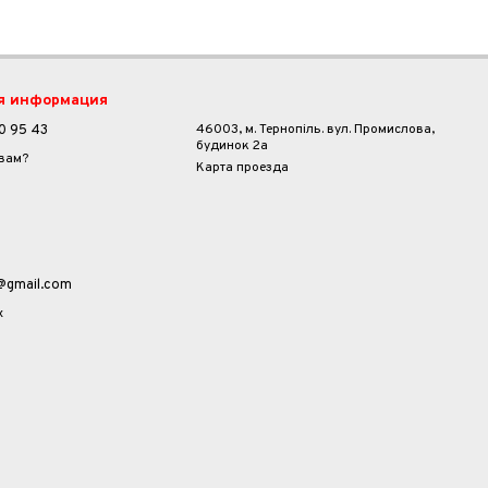
я информация
46003, м. Тернопіль. вул. Промислова,
0 95 43
будинок 2а
 вам?
Карта проезда
a@gmail.com
х