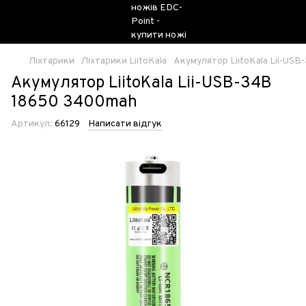
Ліхтарики
Ліхтарики LiitoKala
Акумулятор LiitoKala Lii-US
Акумулятор LiitoKala Lii-USB-34B
18650 3400mah
Артикул:
66129
Написати відгук