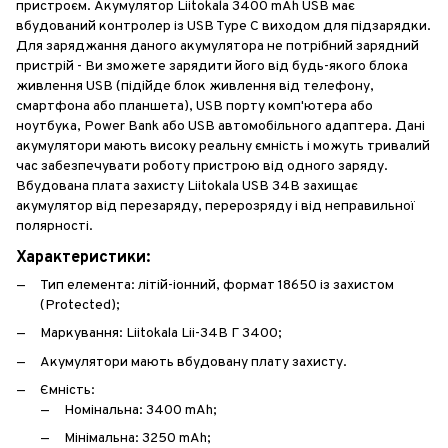
пристроєм. Акумулятор Liitokala 3400 mAh USB має
вбудований контролер із USB Type C виходом для підзарядки.
Для заряджання даного акумулятора не потрібний зарядний
пристрій - Ви зможете зарядити його від будь-якого блока
живлення USB (підійде блок живлення від телефону,
смартфона або планшета), USB порту комп'ютера або
ноутбука, Power Bank або USB автомобільного адаптера. Дані
акумулятори мають високу реальну ємність і можуть тривалий
час забезпечувати роботу пристрою від одного заряду.
Вбудована плата захисту Liitokala USB 34B захищає
акумулятор від перезаряду, перерозряду і від неправильної
полярності.
Характеристики:
Тип елемента: літій-іонний, формат 18650 із захистом
(Protected);
Маркування: Liitokala Lii-34B Г 3400;
Акумулятори мають вбудовану плату захисту.
Ємність:
Номінальна: 3400 mAh;
Мінімальна: 3250 mAh;