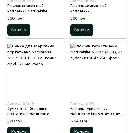
Артикул: 57490
Артикул: 57529
Рюкзак компактний
Рюкзак компактний
надлегкий Naturehike
надлегкий
Ultralight NH17A012-B, 18 л,
Naturehike Ultralight NH17A012
830 грн
830 грн
сірий
-B, 18 л, чорний
Купити
Купити
Артикул: 57549
Артикул: 57601
Сумка для зберігання
Рюкзак туристичний
портативна Naturehike
Naturehike NH18Y045-Q, 45 л,
NH17S021-L, 100 л, темно-
блакитний
920 грн
5 140 грн
сірий
Купити
Купити