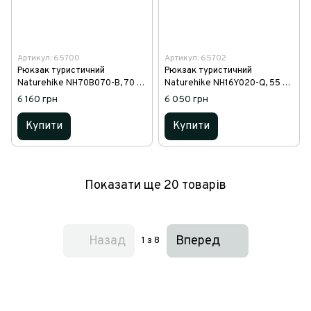
Артикул: 65700
Артикул: 65702
Рюкзак туристичний
Рюкзак туристичний
Naturehike NH70B070-B, 70 л
Naturehike NH16Y020-Q, 55 л,
+ 5 л, чорний
чорний
6 160 грн
6 050 грн
Купити
Купити
Показати ще 20 товарів
Назад
Вперед
1
з 8