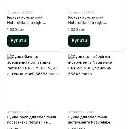
Артикул: 58746
Артикул: 58748
Рюкзак компактний
Рюкзак компактний
Naturehike Ultralight
Naturehike Ultralight
NH17A017-B 22 л, блакитний
NH17A017-B 22 л, чорний
1 030 грн
1 030 грн
Купити
Купити
Артикул: 58853
Артикул: 65343
Сумка-баул для зберігання
Сумка для зберігання
портативна Naturehike
інструмента Naturehike
NH17S021-M, 45 л, темно-
CNH22SN018, гірчична