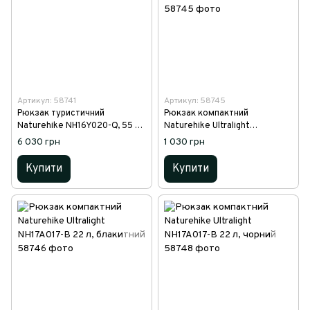
Артикул: 58741
Артикул: 58745
Рюкзак туристичний
Рюкзак компактний
Naturehike NH16Y020-Q, 55 л,
Naturehike Ultralight
зелений
NH17A017-B 22 л, сірий
6 030 грн
1 030 грн
Купити
Купити