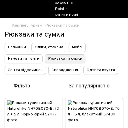
Кемпінг, Туризм
Рюкзаки та сумки
Рюкзаки та сумки
Пальники
Фляги, стакани
Меблі
Намети та тенти
Рюкзаки та сумки
Сон та відпочинок
Спорядження
Одяг та взуття
Фільтр
За популярністю