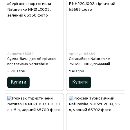
Артикул: 65350
Артикул: 65689
Сумка-баул для зберігання
Органайзер Naturehike
портативна Naturehike
PNH22CJ002, гірчичний
NH21LX003, зелений
2 200 грн
540 грн
Купити
Купити