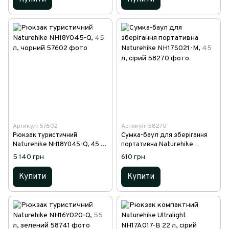
Артикул: 57602
Артикул: 58270
Рюкзак туристичний
Сумка-баул для зберігання
Naturehike NH18Y045-Q, 45 л,
портативна Naturehike
чорний
NH17S021-M, 45 л, сірий
5 140 грн
610 грн
Купити
Купити