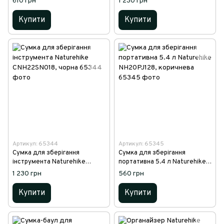
610 грн
1 230 грн
сірий
Купити
Купити
Артикул: 65344
Артикул: 65345
Сумка для зберігання
Сумка для зберігання
інструмента Naturehike
портативна 5.4 л Naturehike
CNH22SN018, чорна
NH20PJ128, коричнева
1 230 грн
560 грн
Купити
Купити