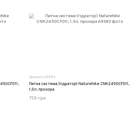
Артикул: 69583
2450CF011,
Питна система (гідратор) Naturehike CNK2450CF011,
1.5л. прозора
710 грн