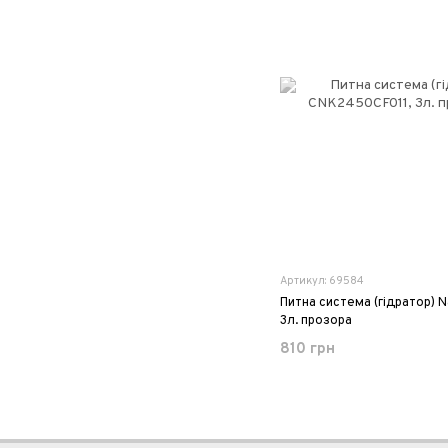
Артикул: 69584
Питна система (гідратор) 
3л. прозора
810 грн