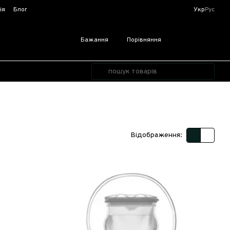
ія
Блог
Укр
Рус
Бажання
Порівняння
Відображення: