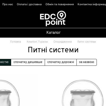
Про нас
Оплата і доставка
Обмін та повернення
Контактна інформац
Каталог
Головна
Кемпінг, Туризм
Спорядження
Питні системи
Питні системи
рністю
спочатку дешевше
спочатку дорожчі
за назвою