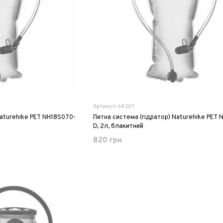
Артикул: 64307
Naturehike PET NH18S070-
Питна система (гідратор) Naturehike PET 
D, 2л, блакитний
820 грн