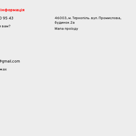
 інформація
46003, м. Тернопіль. вул. Промислова,
0 95 43
будинок 2а
и вам?
Мапа проїзду
a@gmail.com
ежах