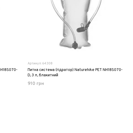
Артикул: 64308
NH18S070-
Питна система (гідратор) Naturehike PET NH18S070-
D, 3 л, блакитний
910 грн