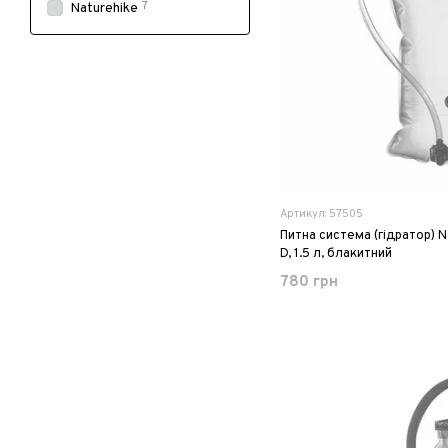
7
Naturehike
Артикул: 57505
Питна система (гідратор) 
D, 1.5 л, блакитний
780 грн