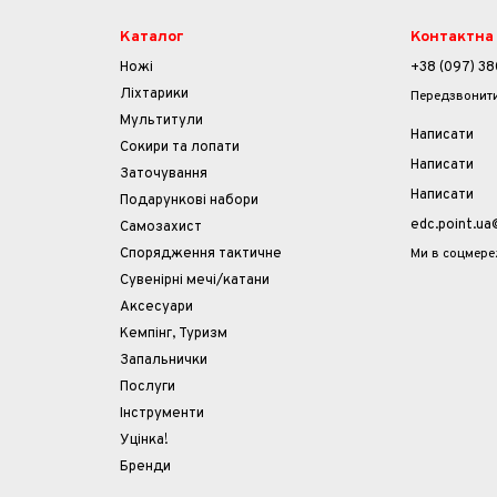
Каталог
Контактна
Ножі
+38 (097) 38
Ліхтарики
Передзвонит
Мультитули
Написати
Cокири та лопати
Написати
Заточування
Написати
Подарункові набори
edc.point.u
Самозахист
Ми в соцмер
Спорядження тактичне
Сувенірні мечі/катани
Аксесуари
Кемпінг, Туризм
Запальнички
Послуги
Інструменти
Уцінка!
Бренди