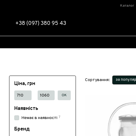
Перейти до основного контенту
Каталог
+38 (097) 380 95 43
Сортування:
за популя
Ціна, грн
Від Ціна, грн
До Ціна, грн
ОК
Наявність
7
Немає в наявності
Бренд