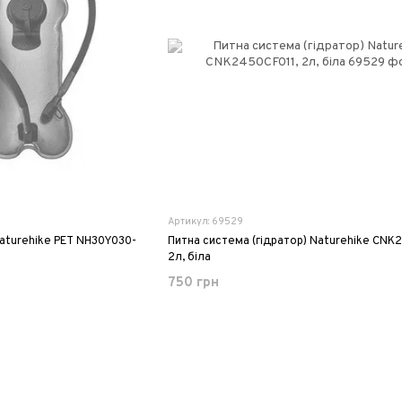
Артикул: 69529
Naturehike PET NH30Y030-
Питна система (гідратор) Naturehike CNK
2л, біла
750 грн