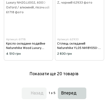
Артикул: 61718
Артикул: 62933
Крісло складане подвійне
Стілець складаний
Naturehike Wood Luxury
Naturehike YL05 NH18Y050-Z,
NH20JJ002, 600D Oxford /
чорний
4 510 грн
2 830 грн
алюміній, пісочний
Показати ще 20 товарів
Назад
Вперед
1
з 5