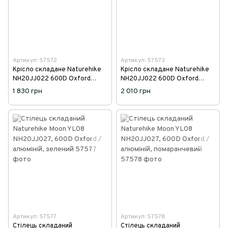
Артикул: 57572
Артикул: 57573
Крісло складане Naturehike
Крісло складане Naturehike
NH20JJ022 600D Oxford
NH20JJ022 600D Oxford
Cotton / сталь, бежевий
Cotton / сталь, чорний
1 830 грн
2 010 грн
Артикул: 57577
Артикул: 57578
Стілець складаний
Стілець складаний