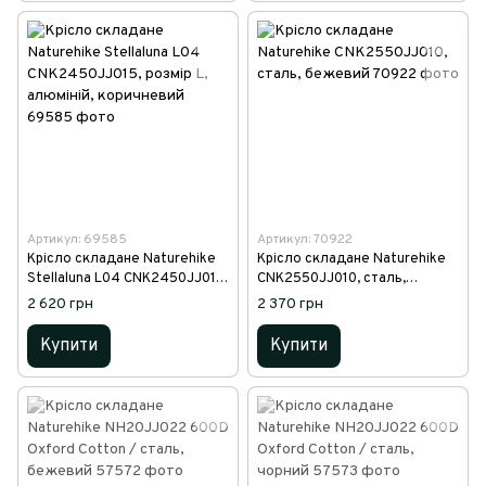
Артикул: 69585
Артикул: 70922
Крісло складане Naturehike
Крісло складане Naturehike
Stellaluna L04 CNK2450JJ015,
CNK2550JJ010, сталь,
розмір L, алюміній,
бежевий
2 620 грн
2 370 грн
коричневий
Купити
Купити