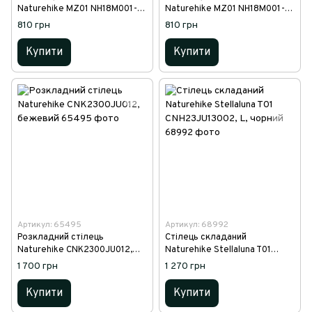
Naturehike MZ01 NH18M001-Z,
Naturehike MZ01 NH18M001-Z,
чорний
хакі
810 грн
810 грн
Купити
Купити
Артикул: 65495
Артикул: 68992
Розкладний стілець
Стілець складаний
Naturehike CNK2300JU012,
Naturehike Stellaluna T01
бежевий
CNH23JU13002, L, чорний
1 700 грн
1 270 грн
Купити
Купити