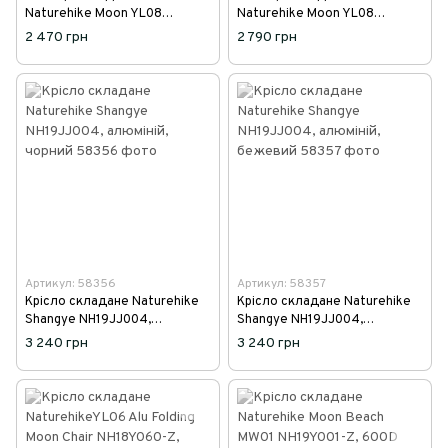
Naturehike Moon YL08
Naturehike Moon YL08
NH20JJ027, 600D Oxford /
NH20JJ027, 600D Oxford /
2 470 грн
2 790 грн
алюміній, зелений
алюміній, помаранчевий
Артикул: 58356
Артикул: 58357
Крісло складане Naturehike
Крісло складане Naturehike
Shangye NH19JJ004,
Shangye NH19JJ004,
алюміній, чорний
алюміній, бежевий
3 240 грн
3 240 грн