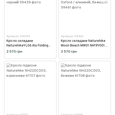
Артикул: 59459
Артикул: 59461
Крісло складане
Крісло складане Naturehike
NaturehikeYL06 Alu Folding
Moon Beach MW01 NH19Y001-
Moon Chair NH18Y060-Z,
Z, 600D Oxford / алюміній,
3 570 грн
3 570 грн
чорний
бежевий
Артикул: 61707
Артикул: 61708