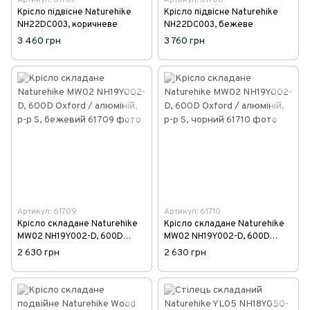
Крісло підвісне Naturehike
Крісло підвісне Naturehike
NH22DC003, коричневе
NH22DC003, бежеве
3 460 грн
3 760 грн
Артикул: 61709
Артикул: 61710
Крісло складане Naturehike
Крісло складане Naturehike
MW02 NH19Y002-D, 600D
MW02 NH19Y002-D, 600D
Oxford / алюміній, р-р S,
Oxford / алюміній, р-р S,
2 630 грн
2 630 грн
бежевий
чорний