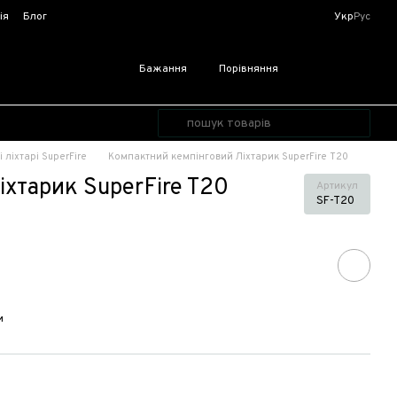
ія
Блог
Укр
Рус
Бажання
Порівняння
 ліхтарі SuperFire
Компактний кемпінговий Ліхтарик SuperFire T20
хтарик SuperFire T20
Артикул
SF-T20
и