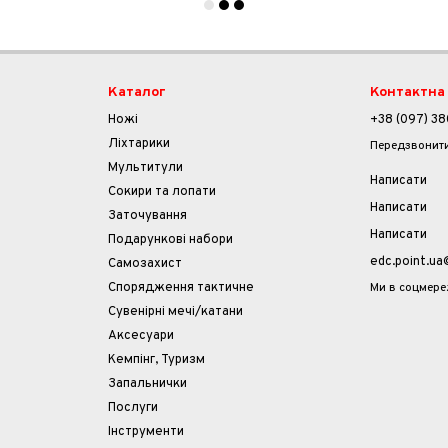
Каталог
Контактна
Ножі
+38 (097) 38
Ліхтарики
Передзвонит
Мультитули
Написати
Cокири та лопати
Написати
Заточування
Написати
Подарункові набори
edc.point.u
Самозахист
Ми в соцмер
Спорядження тактичне
Сувенірні мечі/катани
Аксесуари
Кемпінг, Туризм
Запальнички
Послуги
Інструменти