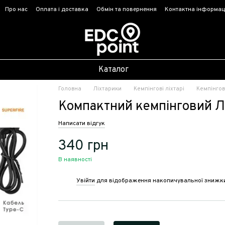
Про нас
Оплата і доставка
Обмін та повернення
Контактна інформац
Каталог
Головна
Ліхтарики
Кемпінгові ліхтарі
Кемпінгові
Компактний кемпінговий Лі
Написати відгук
340 грн
В наявності
Увійти
для відображення накопичувальної знижк
%