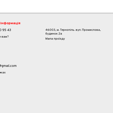
 інформація
46003, м. Тернопіль. вул. Промислова,
0 95 43
будинок 2а
и вам?
Мапа проїзду
a@gmail.com
ежах