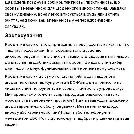
Ця модель поєднує в собі компактність і практичність, що
робить її незамінною для щоденного використання. Завдяки
своєму дизайну, вона легко вписується в будь-який стиль
життя, надаючи вам впевненість у непередбачуваних
ситуаціях.
Застосування
Кредитка хром стане в пригоді як у повсякденному житті, так
і під час подорожей. Її універсальність дозволяє
використовувати її в різних ситуаціях, від відкривання пляшок
до виконання дрібних ремонтних робіт. Це ідеальний вибір
для тих, хто цінує функціональність у компактному форматі.
Кредитка хром - це саме те, що потрібно для надійного
щоденного носіння. Купуючи в EDC-Point, ви отримуєте не
лише якісний інструмент, а й сервіс, який його супроводжує.
Ми перевіряємо кожен товар перед відправкою, надаємо
можливість повернення протягом 14 днів і завжди підкажемо
щодо гарантійного обслуговування. Маєте питання щодо
вибору або характеристик? Пишіть або телефонуйте -
менеджери EDC-Point допоможуть підібрати рішення під ваші
задачі.