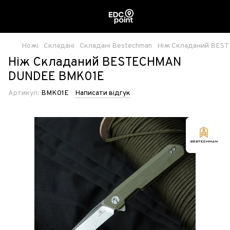
Ножі
Складані
Складані Bestechman
Ніж Складаний BES
Ніж Складаний BESTECHMAN
DUNDEE BMK01E
Артикул:
BMK01E
Написати відгук