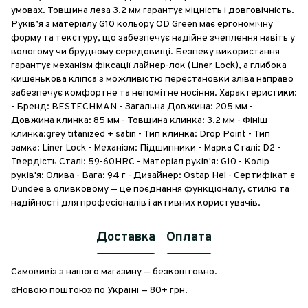
умовах. Товщина леза 3.2 мм гарантує міцність і довговічність.
Руків’я з матеріалу G10 кольору OD Green має ергономічну
форму та текстуру, що забезпечує надійне зчеплення навіть у
вологому чи брудному середовищі. Безпеку використання
гарантує механізм фіксації лайнер-лок (Liner Lock), а глибока
кишенькова кліпса з можливістю перестановки зліва направо
забезпечує комфортне та непомітне носіння. Характеристики:
- Бренд: BESTECHMAN - Загальна Довжина: 205 мм -
Довжина клинка: 85 мм - Товщина клинка: 3.2 мм - Фініш
клинка:grey titanized + satin - Тип клинка: Drop Point - Тип
замка: Liner Lock - Механізм: Підшипники - Марка Сталі: D2 -
Твердість Сталі: 59-60HRC - Матеріал руків'я: G10 - Колір
руків'я: Олива - Вага: 94 г - Дизайнер: Ostap Hel - Сертифікат є
Dundee в оливковому — це поєднання функціоналу, стилю та
надійності для професіоналів і активних користувачів.
Доставка
Оплата
Самовивіз з нашого магазину — безкоштовно.
«Новою поштою» по Україні — 80+ грн.