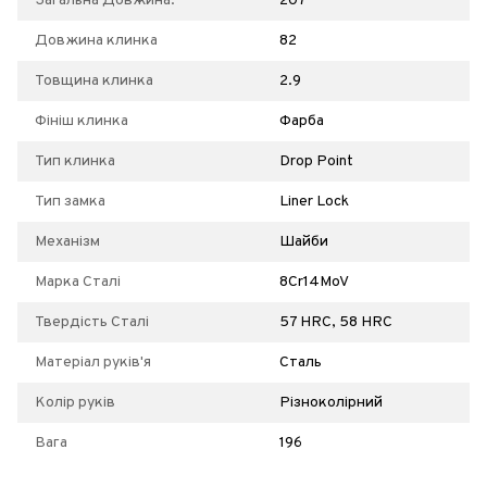
Загальна Довжина:
207
Довжина клинка
82
Товщина клинка
2.9
Фініш клинка
Фарба
Тип клинка
Drop Point
Тип замка
Liner Lock
Механізм
Шайби
Марка Сталі
8Cr14MoV
Твердість Сталі
57 HRC, 58 HRC
Матеріал руків'я
Сталь
Колір руків
Різноколірний
Вага
196