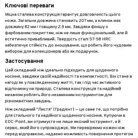
Ключові переваги
Міцна сталева конструкція гарантує довговічність цього
ножа. Загальна довжина становить 207 мм, а клинок має
довжину 82 мм і товщину 2.9 мм. Завдяки фінішу з
фарбованим покриттям, ніж не лише функціональний, але й
естетично привабливий. Твердість сталі 57-58 HRC
забезпечує стійкість до зношування, що робить його чудовим
вибором для колекціонерів або як подарунок.
Застосування
Цей складаний ніж ідеально підходить для щоденного
носіння, завдяки своїй надійності та компактності. Він стане в
нагоді як у повсякденному житті, так і під час активного
відпочинку на природі. Сталева конструкція та надійний
механізм роблять його незамінним інструментом для
різноманітних завдань.
Ніж складаний "Листя" (Градієнт) — це саме те, що потрібно
для стильного та надійного щоденного носіння. Купуючи в
EDC-Point, ви отримуєте не лише якісний інструмент, а й
сервіс, який його супроводжує. Ми перевіряємо кожен ніж
перед відправкою, надаємо можливість повернення протягом