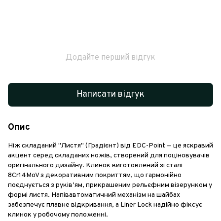
Додайте перший відгук
Написати відгук
Опис
Ніж складаний "Листя" (Градієнт) від EDC-Point — це яскравий
акцент серед складаних ножів, створений для поціновувачів
оригінального дизайну. Клинок виготовлений зі сталі
8Cr14MoV з декоративним покриттям, що гармонійно
поєднується з руків’ям, прикрашеним рельєфним візерунком у
формі листя. Напівавтоматичний механізм на шайбах
забезпечує плавне відкривання, а Liner Lock надійно фіксує
клинок у робочому положенні.