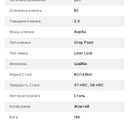
Загальна Довжина:
207
Довжина клинка
82
Товщина клинка
2.9
Фініш клинка
Фарба
Тип клинка
Drop Point
Тип замка
Liner Lock
Механізм
Шайби
Марка Сталі
8Cr14MoV
Твердість Сталі
57 HRC, 58 HRC
Матеріал руків'я
Сталь
Колір руків
Жовтий
Вага
196