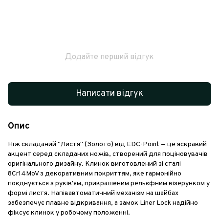
Додайте перший відгук
Написати відгук
Опис
Ніж складаний "Листя" (Золото) від EDC-Point — це яскравий
акцент серед складаних ножів, створений для поціновувачів
оригінального дизайну. Клинок виготовлений зі сталі
8Cr14MoV з декоративним покриттям, яке гармонійно
поєднується з руків'ям, прикрашеним рельєфним візерунком у
формі листя. Напівавтоматичний механізм на шайбах
забезпечує плавне відкривання, а замок Liner Lock надійно
фіксує клинок у робочому положенні.