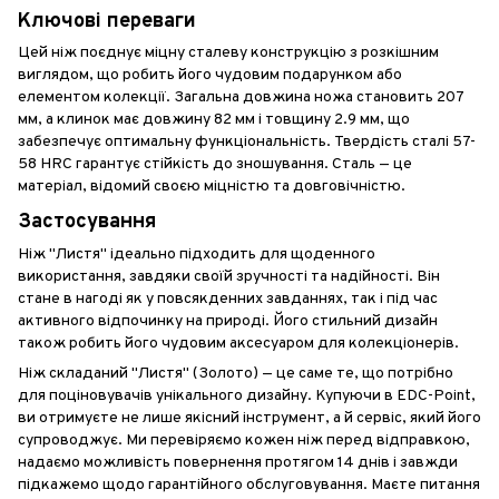
Ключові переваги
Цей ніж поєднує міцну сталеву конструкцію з розкішним
виглядом, що робить його чудовим подарунком або
елементом колекції. Загальна довжина ножа становить 207
мм, а клинок має довжину 82 мм і товщину 2.9 мм, що
забезпечує оптимальну функціональність. Твердість сталі 57-
58 HRC гарантує стійкість до зношування. Сталь — це
матеріал, відомий своєю міцністю та довговічністю.
Застосування
Ніж "Листя" ідеально підходить для щоденного
використання, завдяки своїй зручності та надійності. Він
стане в нагоді як у повсякденних завданнях, так і під час
активного відпочинку на природі. Його стильний дизайн
також робить його чудовим аксесуаром для колекціонерів.
Ніж складаний "Листя" (Золото) — це саме те, що потрібно
для поціновувачів унікального дизайну. Купуючи в EDC-Point,
ви отримуєте не лише якісний інструмент, а й сервіс, який його
супроводжує. Ми перевіряємо кожен ніж перед відправкою,
надаємо можливість повернення протягом 14 днів і завжди
підкажемо щодо гарантійного обслуговування. Маєте питання