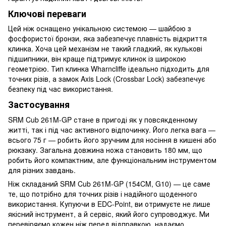
Ключові переваги
Цей ніж оснащено унікальною системою — шайбою з
фосфористої бронзи, яка забезпечує плавність відкриття
клинка. Хоча цей механізм не такий гладкий, як кулькові
підшипники, він краще підтримує клинок із широкою
геометрією. Тип клинка Wharncliffe ідеально підходить для
точних різів, а замок Axis Lock (Crossbar Lock) забезпечує
безпеку під час використання.
Застосування
SRM Cub 261M-GP стане в пригоді як у повсякденному
житті, так і під час активного відпочинку. Його легка вага —
всього 75 г — робить його зручним для носіння в кишені або
рюкзаку. Загальна довжина ножа становить 180 мм, що
робить його компактним, але функціональним інструментом
для різних завдань.
Ніж складаний SRM Cub 261M-GP (154CM, G10) — це саме
те, що потрібно для точних різів і надійного щоденного
використання. Купуючи в EDC-Point, ви отримуєте не лише
якісний інструмент, а й сервіс, який його супроводжує. Ми
перевіряємо кожен ніж перед відправкою, надаємо