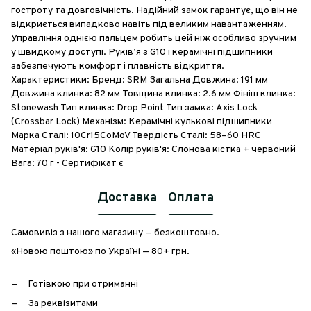
гостроту та довговічність. Надійний замок гарантує, що він не
відкриється випадково навіть під великим навантаженням.
Управління однією пальцем робить цей ніж особливо зручним
у швидкому доступі. Руків’я з G10 і керамічні підшипники
забезпечують комфорт і плавність відкриття.
Характеристики: Бренд: SRM Загальна Довжина: 191 мм
Довжина клинка: 82 мм Товщина клинка: 2.6 мм Фініш клинка:
Stonewash Тип клинка: Drop Point Тип замка: Axis Lock
(Crossbar Lock) Механізм: Керамічні кулькові підшипники
Марка Сталі: 10Cr15CoMoV Твердість Сталі: 58–60 HRC
Матеріал руків'я: G10 Колір руків'я: Слонова кістка + червоний
Вага: 70 г - Сертифікат є
Доставка
Оплата
Самовивіз з нашого магазину — безкоштовно.
«Новою поштою» по Україні — 80+ грн.
Готівкою при отриманні
За реквізитами