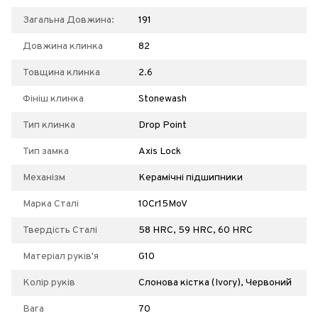
Загальна Довжина:
191
Довжина клинка
82
Товщина клинка
2.6
Фініш клинка
Stonewash
Тип клинка
Drop Point
Тип замка
Axis Lock
Механізм
Керамічні підшипники
Марка Сталі
10Cr15MoV
Твердість Сталі
58 HRC, 59 HRC, 60 HRC
Матеріал руків'я
G10
Колір руків
Слонова кістка (Ivory), Червоний
Вага
70