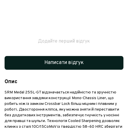
Додайте перший відгук
Написати відгук
Опис
SRM Medal 255L-GT відзначається надійністю та зручністю
використання завдяки конструкції Mono-Chassis Liner, що
робить ніж із замком Crossbar Lock більш міцним і плавним у
роботі. Двостороння кліпса, яку можна зняти й переставити
без додаткових інструментів, забезпечує гнучкість у носінні
для правші та шульги. Технологія Cooled Sharpening дозволяє
клинку з сталі 10Cr15CoMoV із твердістю 58–60 HRC зберігати