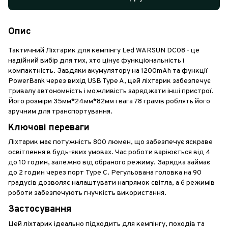
Опис
Тактичний Ліхтарик для кемпінгу Led WARSUN DC08 - це
надійний вибір для тих, хто цінує функціональність і
компактність. Завдяки акумулятору на 1200mAh та функції
PowerBank через вихід USB Type A, цей ліхтарик забезпечує
тривалу автономність і можливість заряджати інші пристрої.
Його розміри 35мм*24мм*82мм і вага 78 грамів роблять його
зручним для транспортування.
Ключові переваги
Ліхтарик має потужність 800 люмен, що забезпечує яскраве
освітлення в будь-яких умовах. Час роботи варіюється від 4
до 10 годин, залежно від обраного режиму. Зарядка займає
до 2 годин через порт Type C. Регульована головка на 90
градусів дозволяє налаштувати напрямок світла, а 6 режимів
роботи забезпечують гнучкість використання.
Застосування
Цей ліхтарик ідеально підходить для кемпінгу, походів та