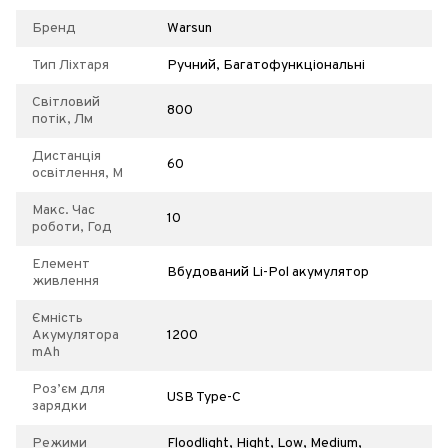
Бренд
Warsun
Тип Ліхтаря
Ручний, Багатофункціональні
Світловий
800
потік, Лм
Дистанція
60
освітлення, М
Макс. Час
10
роботи, Год
Елемент
Вбудований Li-Pol акумулятор
живлення
Ємність
Акумулятора
1200
mAh
Роз’єм для
USB Type-C
зарядки
Режими
Floodlight, Hight, Low, Medium,