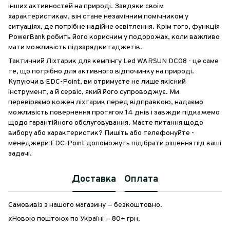
інших активностей на природі. Завдяки своїм
характеристикам, він стане незамінним помічником у
ситуаціях, де потрібне надійне освітлення. Крім того, функція
PowerBank робить його корисним у подорожах, коли важливо
мати можливість підзарядки гаджетів.
Тактичний Ліхтарик для кемпінгу Led WARSUN DC08 - це саме
те, що потрібно для активного відпочинку на природі.
Купуючи в EDC-Point, ви отримуєте не лише якісний
інструмент, а й сервіс, який його супроводжує. Ми
перевіряємо кожен ліхтарик перед відправкою, надаємо
можливість повернення протягом 14 днів і завжди підкажемо
щодо гарантійного обслуговування. Маєте питання щодо
вибору або характеристик? Пишіть або телефонуйте -
менеджери EDC-Point допоможуть підібрати рішення під ваші
задачі.
Доставка
Оплата
Самовивіз з нашого магазину — безкоштовно.
«Новою поштою» по Україні — 80+ грн.