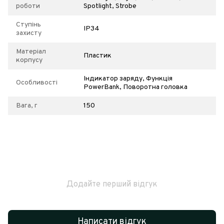
роботи
Spotlight, Strobe
Ступінь
IP34
захисту
Матеріал
Пластик
корпусу
Індикатор заряду, Функція
Особливості
PowerBank, Поворотна головка
Вага, г
150
Додайте перший відгук
Написати відгук