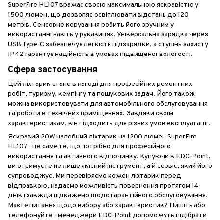
SuperFire HL107 вражає своєю максимальною яскравістю у
1500 люмен, що дозволяє освітлювати відстань до 120
метрів. Сенсорне керування робить його зручним у
використанні навіть у рукавицях. Універсальна зарядка через
USB Type-C забезпечує легкість підзарядки, а ступінь захисту
IP42 гарантує надійність в умовах підвищеної вологості.
Сфера застосування
Цей ліхтарик стане в нагоді для професійних ремонтних
робіт, туризму, кемпінгу та пошукових задач. Його також
можна використовувати для автомобільного обслуговування
та роботи в технічних приміщеннях. Завдяки своїм
характеристикам, він підходить для різних умов експлуатації.
Яскравий 20W налобний ліхтарик на 1200 люмен SuperFire
HL107 - це саме те, що потрібно для професійного
використання та активного відпочинку. Купуючи в EDC-Point,
ви отримуєте не лише якісний інструмент, а й сервіс, який його
супроводжує. Ми перевіряємо кожен ліхтарик перед
відправкою, надаємо можливість повернення протягом 14
днів і завжди підкажемо щодо гарантійного обслуговування.
Маєте питання щодо вибору або характеристик? Пишіть або
телефонуйте - менеджери EDC-Point допоможуть підібрати