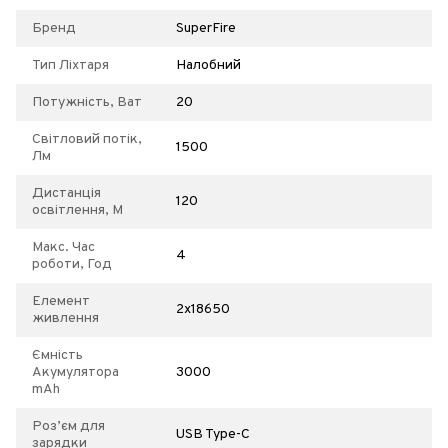
Бренд
SuperFire
Тип Ліхтаря
Налобний
Потужність, Ват
20
Світловий потік,
1500
Лм
Дистанція
120
освітлення, М
Макс. Час
4
роботи, Год
Елемент
2x18650
живлення
Ємність
Акумулятора
3000
mAh
Роз’єм для
USB Type-C
зарядки