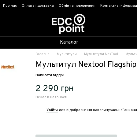
Про нас
Оплата і доставка
Обмін та повернення
Контактна інформац
Каталог
Головна
Мультитули
Мультитули NexTool
Мульти
Мультитул Nextool Flagshi
Написати відгук
2 290 грн
Немає в наявності
Увійти
для відображення накопичувальної знижк
%