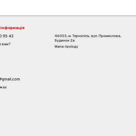
 інформація
46003, м. Тернопіль. вул. Промислова,
0 95 43
будинок 2а
и вам?
Мапа проїзду
a@gmail.com
ежах