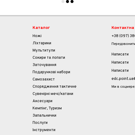
Каталог
Контактна
Ножі
+38 (097) 38
Ліхтарики
Передзвонит
Мультитули
Написати
Cокири та лопати
Написати
Заточування
Написати
Подарункові набори
edc.point.u
Самозахист
Ми в соцмер
Спорядження тактичне
Сувенірні мечі/катани
Аксесуари
Кемпінг, Туризм
Запальнички
Послуги
Інструменти