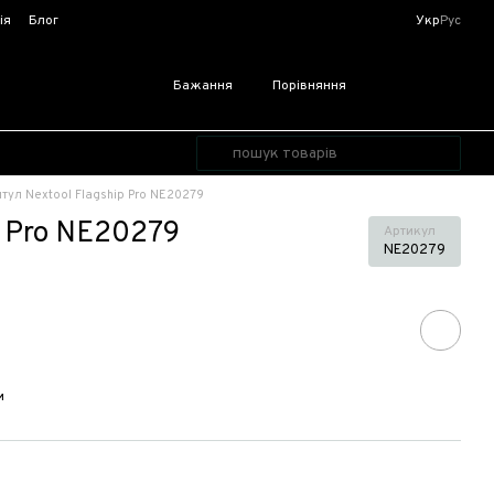
ія
Блог
Укр
Рус
Бажання
Порівняння
тул Nextool Flagship Pro NE20279
p Pro NE20279
Артикул
NE20279
и