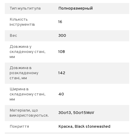
Тип мультитула
Полноразмерный
Кількість
16
інструментів
Вес
300
Довжина у
складеному стані,
108
мм
Довжина в
розкладеному
142
стані, мм
Ширина в
складеному стані,
40
мм
Матеріали, що
30cr13, 50cr15MoV
використовуються.
Покриття
Краска, Black stonewashed