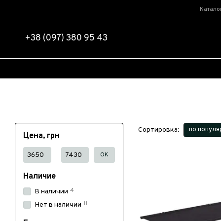
Перейти к основному контенту
Катало
+38 (097) 380 95 43
Сортировка:
по популя
Цена, грн
От Цена, грн
До Цена, грн
OK
Наличие
4
В наличии
11
Нет в наличии