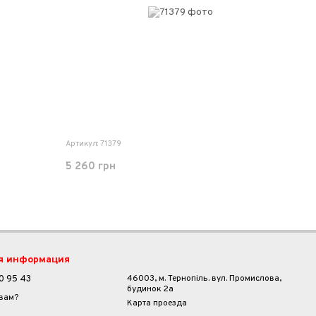
Артикул: 71379
5 260 грн
я информация
46003, м. Тернопіль. вул. Промислова,
0 95 43
будинок 2а
 вам?
Карта проезда