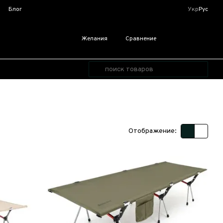
я
Блог
Укр
Рус
Желания
Сравнение
Отображение: