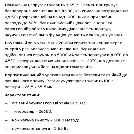
Номінальна напруга становить 3,65 В. Елемент витримує
безперервне навантаження до 3C, максимальне розряджання
до 5C і розрахований на понад 1000 циклів при глибині
розряду до 80%. Завдяки високій щільності енергії та
ефективній роботі у широкому діапазоні температур,
акумулятор стабільно функціонує навіть у складних умовах.
Внутрішній опір менше ніж 20 мОм сприяє зниженню втрат
енергії у разі високого навантаження. Заряджання
здійснюється струмом до 5000 мА за температури від 0°C до
45°C, а розряджання можливе навіть за -20°C, що дозволяє
використовувати його на відкритому повітрі.
Корпус виконаний з урахуванням вимог безпеки та стійкий до
зовнішнього впливу. Вага акумулятора становить 100 г,
розміри — 26,5 х 65,5 мм.
Характеристики:
літієвий акумулятор LiitoKala Lii-50A;
типорозмір – 26650;
номінальна ємність – 5000 мАгод;
номінальна напруга – 3,65 В;