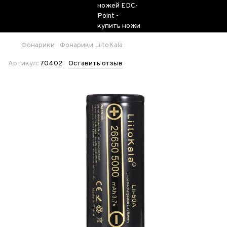
Фонарики
Фонарики LiitoKala
Артикул:
70402
Оставить отзыв