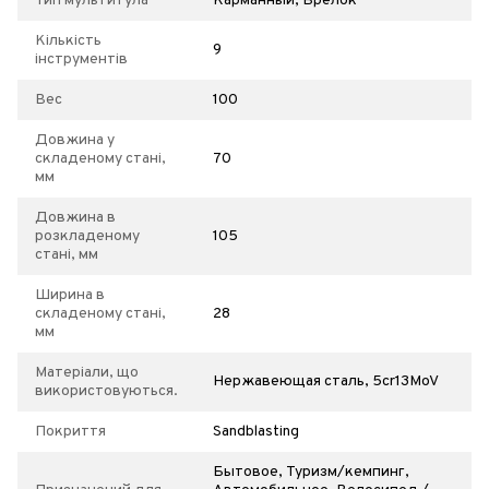
Тип мультитула
Карманный, Брелок
Кількість
9
інструментів
Вес
100
Довжина у
складеному стані,
70
мм
Довжина в
розкладеному
105
стані, мм
Ширина в
складеному стані,
28
мм
Матеріали, що
Нержавеющая сталь, 5cr13MoV
використовуються.
Покриття
Sandblasting
Бытовое, Туризм/кемпинг,