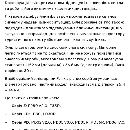
Конструкція з відкритим дном підвищує інтенсивність світла
та робить його видимим на великих дистанціях.
Ліхтарем з дифузійним фільтром можна подавати світлові
сигнали у надзвичайних ситуаціях. Біле розсіяне світло також
підходить для м'якого підсвічування ближньої дистанції, що
актуально, наприклад, для освітлення внутрішнього простору
туристичного намету або вивчення карти в сутінках.
Фільтр виготовлений з високоякісного силікону. Матеріал
легко гнеться та не тріскається, чим не можуть похвалитися
аналогічні вироби, виготовлені з пластику. Розміри аксесуара
становлять 152 мм (довжина) х 36.6 мм (діаметр основи). Вага
дорівнює 30 г.
Виріб сумісний з ліхтарями Fenix з різних серій за умови, що
діаметр головної частини моделі знаходиться в діапазоні 25.4
– 34 мм.
До таких ліхтарів належать:
Серія E:
E28R V2.0, E35R.
Серія LD:
LD30, LD30R.
Серія PD:
PD32 V2.0, PD35 V3.0, PD35R, PD36R, PD36 TAC.