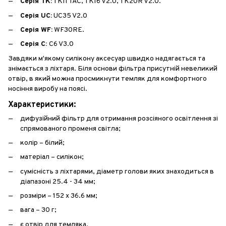
Серія TK:
TK11 TAC, TK16 V2.0, TK20R V2.0.
Серія UC:
UC35 V2.0
Серія WF:
WF30RE.
Серія C:
C6 V3.0
Завдяки м'якому силікону аксесуар швидко надягається та
знімається з ліхтаря. Біля основи фільтра присутній невеликий
отвір, в який можна просмикнути темляк для комфортного
носіння виробу на поясі.
Характеристики:
дифузійний фільтр для отримання розсіяного освітлення зі
спрямованого променя світла;
колір – білий;
матеріал – силікон;
сумісність з ліхтарями, діаметр голови яких знаходиться в
діапазоні 25.4 - 34 мм;
розміри – 152 х 36.6 мм;
вага – 30 г;
є отвір для темляка.