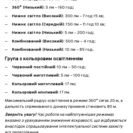
360° (Низький):
5 лм – 160 год;
Нижнє світло (Високий):
300 лм – 7 год 15 хв;
Нижнє світло (Середній):
150 лм – 11 год 10 хв;
Нижнє світло (Низький):
5 лм – 200 год;
Комбінований (Високий):
500 лм – 4 год;
Комбінований (Низький):
10 лм – 85 год.
Група з кольоровим освітленням
Червоний постійний:
10 лм – 50 год;
Червоний миготливий:
5 лм – 100 год;
Кольоровий миготливий:
17 лм;
Кольоровий мінливий:
17 лм.
Максимальний радіус освітлення в режимі 360° сягає 20 м, а
дальність спрямованого донизу променя становить 80 м.
Зверніть увагу!
Час роботи на найпотужніших режимах
вказано з урахуванням зниження яскравості, що відбувається
внаслідок спрацьовування інтелектуальної системи захисту
від перегрівання.