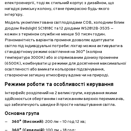
електроенергії, тоді як стильний корпус з дизайном, що
нагадує римську колону, стане прикрасою будь-якого
інтер'єру.
Модель укомплектована світлодіодами COB, холодним білим
діодом Redslight SC1818C та 12 діодами WS2812B-3535 —
кожен з терміном служби не менше 50 тисяч годин.
Різноманітність варіантів променя дозволяє адаптувати
світло під індивідуальні потреби: ліхтар можна активувати в
стандартному режимі освітлення на 360° (колірна
температура 3000К) або зі спрямованим донизу променем
(6500К), комбінувати ці режими для досягнення максимальної
освітленості або вмикати кольорове підсвічування,
створюючи затишну атмосферу вдома чи на природі.
Режими роботи та особливості керування
Інтерфейс розділений на 2 великі групи, керування якими
здійснюється обертанням і натисканням верхніх перемикачів,
що забезпечують швидке й просте налаштування світла.
Основна група
360° (Високий):
200 лм – 10 год 12 хв;
360° (Середній):
100 лм – 18 год;