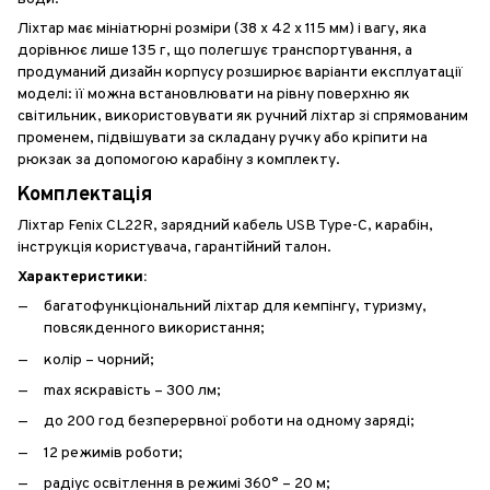
Ліхтар має мініатюрні розміри (38 х 42 х 115 мм) і вагу, яка
дорівнює лише 135 г, що полегшує транспортування, а
продуманий дизайн корпусу розширює варіанти експлуатації
моделі: її можна встановлювати на рівну поверхню як
світильник, використовувати як ручний ліхтар зі спрямованим
променем, підвішувати за складану ручку або кріпити на
рюкзак за допомогою карабіну з комплекту.
Комплектація
Ліхтар Fenix CL22R, зарядний кабель USB Type-C, карабін,
інструкція користувача, гарантійний талон.
Характеристики:
багатофункціональний ліхтар для кемпінгу, туризму,
повсякденного використання;
колір – чорний;
max яскравість – 300 лм;
до 200 год безперервної роботи на одному заряді;
12 режимів роботи;
радіус освітлення в режимі 360° – 20 м;