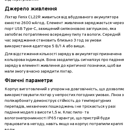
Джерело живлення
Ліхтар Fenix CL22R живиться від вбудованого акумулятора
ємністю 2600 мАгод. Елемент живлення заряджається через
порт USB Type-C, захищений силіконовою заглушкою, яка
запобігає потраплянню всередину пилу та вологи. Середній
час заряджання становить близько 3 год за умови
використання адаптера 5 В/1 А або вище.
Для відстеження кількості заряду в акумуляторі призначена
кольорова індикація. Вона заздалегідь сигналізує про падіння
заряду в елементі живлення до критичної позначки, щоб ви
мали змогу вчасно зарядити ліхтар.
Фізичні параметри
Корпус виготовлений з упором на довговічність, що дозволяє
використовувати ліхтар у непростих погодних умовах. Лінза з
полікарбонату демонструє стійкість до температурних
перепадів, механічних пошкоджень і не тріскається у разі
падіння моделі з висоти 1,5 м. Клас пило- та
вологонепроникності IP65 гарантує, що пристрій буде
працювати в негоду, навіть якщо на корпус потрапили краплі
води.