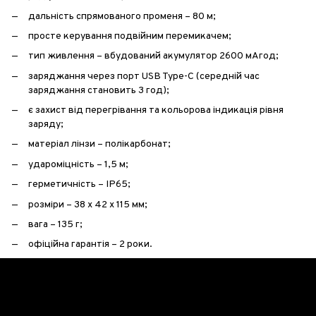
дальність спрямованого променя – 80 м;
просте керування подвійним перемикачем;
тип живлення – вбудований акумулятор 2600 мАгод;
заряджання через порт USB Type-C (середній час
заряджання становить 3 год);
є захист від перегрівання та кольорова індикація рівня
заряду;
матеріал лінзи – полікарбонат;
удароміцність – 1,5 м;
герметичність – IP65;
розміри – 38 х 42 х 115 мм;
вага – 135 г;
офіційна гарантія – 2 роки.