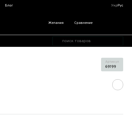
я
Блог
Укр
Рус
Желания
Сравнение
Артикул
69199