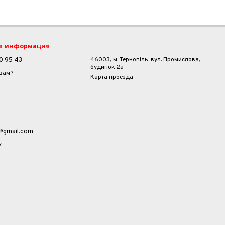
я информация
46003, м. Тернопіль. вул. Промислова,
0 95 43
будинок 2а
 вам?
Карта проезда
a@gmail.com
х