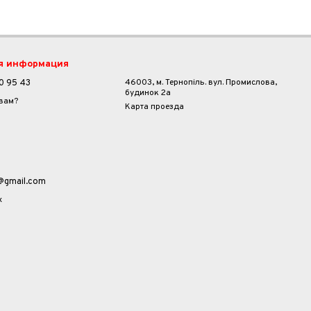
я информация
46003, м. Тернопіль. вул. Промислова,
0 95 43
будинок 2а
 вам?
Карта проезда
a@gmail.com
х