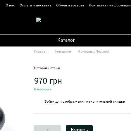
г
О нас
Оплата и доставка
Обмен и возврат
Контактная информаци
Каталог
Главная
Фонарики
Фонарики Nextorch
Оставить отзыв
970 грн
В наличии
Войти
для отображения накопительной скидки
%
Купить