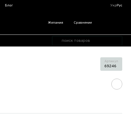
я
Блог
Укр
Рус
Желания
Сравнение
Артикул
69246