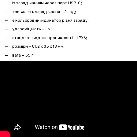
із заряджанням через порт USB-C;
тривалість заряджання – 2 год;
є кольоровий індикатор рівня заряду;
удароміцність – 1 м;
стандарт водонепроникності – IPX6;
розміри – 81,2 х 35 х 18 мм;
вага – 55 г.