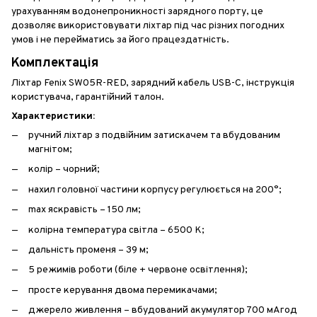
урахуванням водонепроникності зарядного порту, це
дозволяє використовувати ліхтар під час різних погодних
умов і не перейматись за його працездатність.
Комплектація
Ліхтар Fenix SW05R-RED, зарядний кабель USB-C, інструкція
користувача, гарантійний талон.
Характеристики:
ручний ліхтар з подвійним затискачем та вбудованим
магнітом;
колір – чорний;
нахил головної частини корпусу регулюється на 200°;
max яскравість – 150 лм;
колірна температура світла – 6500 К;
дальність променя – 39 м;
5 режимів роботи (біле + червоне освітлення);
просте керування двома перемикачами;
джерело живлення – вбудований акумулятор 700 мАгод