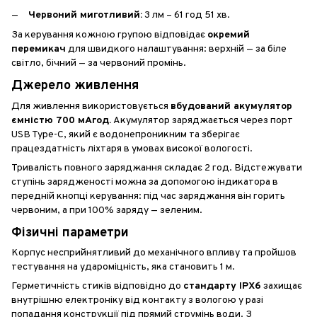
Червоний миготливий:
3 лм – 61 год 51 хв.
За керування кожною групою відповідає
окремий
перемикач
для швидкого налаштування: верхній — за біле
світло, бічний — за червоний промінь.
Джерело живлення
Для живлення використовується
вбудований акумулятор
ємністю 700 мАгод.
Акумулятор заряджається через порт
USB Type-C, який є водонепроникним та зберігає
працездатність ліхтаря в умовах високої вологості.
Тривалість повного заряджання складає 2 год. Відстежувати
ступінь зарядженості можна за допомогою індикатора в
передній кнопці керування: під час заряджання він горить
червоним, а при 100% заряду — зеленим.
Фізичні параметри
Корпус несприйнятливий до механічного впливу та пройшов
тестування на удароміцність, яка становить 1 м.
Герметичність стиків відповідно до
стандарту IPX6
захищає
внутрішню електроніку від контакту з вологою у разі
попадання конструкції під прямий струмінь води. З