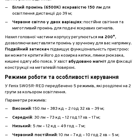
Білий промінь (6500К) яскравістю 150 лм
для
освітлення дистанції до 39 м;
Червоне світло у двох варіаціях:
постійне світіння та
миготливий промінь для подачі яскравих сигналів.
Нахил головної частини корпусу регулюється
на 200°
,
дозволяючи виставляти промінь у зручному для вас напрямку.
Подвійний затискач
підвищує функціональність пристрою:
ви можете кріпити його до козирка кепки, лямки рюкзака,
кишені одягу або пояса. У хвіст
вбудовано магніт
для фіксації
конструкції на металевій поверхні.
Режими роботи та особливості керування
У Fenix SW05R-RED передбачено 5 режимів, які розділені на 2
групи за кольором освітлення.
Параметри режимів:
Високий:
150 лм – 383 кд – 2 год 32 хв – 39 м;
Середній:
30 лм – 73 кд – 12 год 17 хв – 17 м;
Низький:
5 лм – 12 кд – 49 год – 7 м;
Червоний постійний:
10 лм – 7 кд – 10 год 2 хв – 5 м;