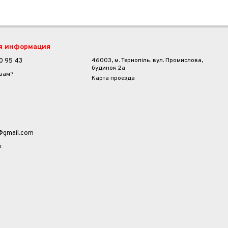
я информация
46003, м. Тернопіль. вул. Промислова,
0 95 43
будинок 2а
 вам?
Карта проезда
a@gmail.com
х