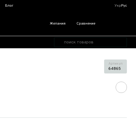
я
Блог
Укр
Рус
Желания
Сравнение
Артикул
64865