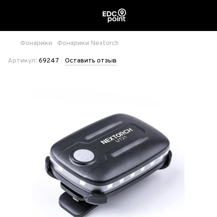
Фонарики
Фонарики Nextorch
Артикул:
69247
Оставить отзыв