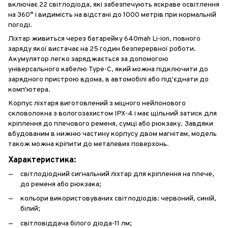
включає 22 світлодіода, які забезпечують яскраве освітлення
на 360° і видимість на відстані до 1000 метрів при нормальній
погоді.
Ліхтар живиться через батарейку 640mah Li-ion, повного
заряду якої вистачає на 25 годин безперервної роботи.
Акумулятор легко заряджається за допомогою
універсального кабелю Type-C, який можна підключити до
зарядного пристрою вдома, в автомобілі або під'єднати до
комп'ютера.
Корпус ліхтаря виготовлений з міцного нейлонового
скловолокна з вологозахистом IPX-4 і має щільний затиск для
кріплення до плечового ременя, сумці або рюкзаку. Завдяки
вбудованим в нижню частину корпусу двом магнітам, модель
також можна кріпити до металевих поверхонь.
Характеристика:
світлодіодний сигнальний ліхтар для кріплення на плече,
до ременя або рюкзака;
кольори використовуваних світлодіодів: червоний, синій,
білий;
світловіддача білого діода-11 лм;