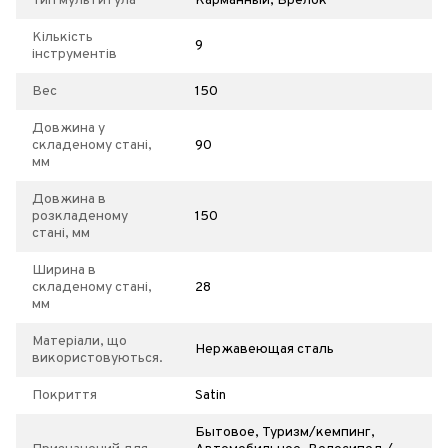
Тип мультитула
Карманный, Брелок
Кількість
9
інструментів
Вес
150
Довжина у
складеному стані,
90
мм
Довжина в
розкладеному
150
стані, мм
Ширина в
складеному стані,
28
мм
Матеріали, що
Нержавеющая сталь
використовуються.
Покриття
Satin
Бытовое, Туризм/кемпинг,