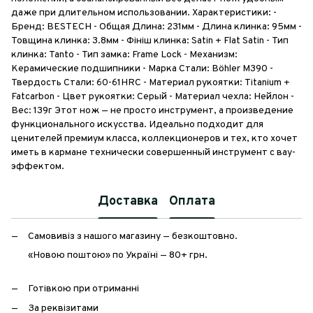
даже при длительном использовании. Характеристики: -
Бренд: BESTECH - Общая Длина: 231мм - Длина клинка: 95мм -
Товщина клинка: 3.8мм - Фініш клинка: Satin + Flat Satin - Тип
клинка: Tanto - Тип замка: Frame Lock - Механизм:
Керамические подшипники - Марка Стали: Böhler M390 -
Твердость Стали: 60-61HRC - Материал рукоятки: Titanium +
Fatcarbon - Цвет рукоятки: Серый - Материал чехла: Нейлон -
Вес: 139г Этот нож — не просто инструмент, а произведение
функционального искусства. Идеально подходит для
ценителей премиум класса, коллекционеров и тех, кто хочет
иметь в кармане технически совершенный инструмент с вау-
эффектом.
Доставка
Оплата
Самовивіз з нашого магазину — безкоштовно.
«Новою поштою» по Україні — 80+ грн.
Готівкою при отриманні
За реквізитами