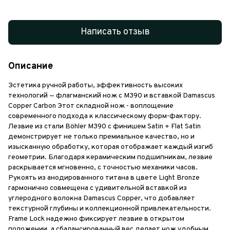
Написать отзыв
Описание
Эстетика ручной работы, эффективность высоких
технологий — флагманский нож с M390 и вставкой Damascus
Copper Carbon Этот складной нож - воплощение
современного подхода к классическому форм-фактору.
Лезвие из стали Böhler M390 с финишем Satin + Flat Satin
демонстрирует не только премиальное качество, но и
изысканную обработку, которая отображает каждый изгиб
геометрии. Благодаря керамическим подшипникам, лезвие
раскрывается мгновенно, с точностью механики часов.
Рукоять из анодированного титана в цвете Light Bronze
гармонично совмещена с удивительной вставкой из
углеродного волокна Damascus Copper, что добавляет
текстурной глубины и коллекционной привлекательности.
Frame Lock надежно фиксирует лезвие в открытом
положении, а сбалансированный вес делает нож удобным