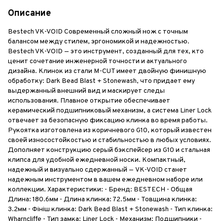
Описание
Bestech VK-VOID Современный сложный нож с точным
балансом между стилем, эргономикой и надежностью.
Bestech VK-VOID — это инструмент, созданный для тех, кто
ценит сочетание инженерной точности и актуального
дизайна. Клинок из стали M-CUT имеет двойную финишную
обработку: Dark Bead Blast + Stonewash, что придает ему
выдержанный внешний вид и маскирует следы
использования. Плавное открытие обеспечивает
керамический подшипниковый механизм, а система Liner Lock
отвечает за безопасную фиксацию клинка во время работы.
Рукоятка изготовлена из коричневого G10, который известен
своей износостойкостью и стабильностью в любых условиях.
Дополняет конструкцию серый бэкспейсер из G10 и стальная
клипса для удобной ежедневной носки. Компактный,
надежный и визуально сдержанный — VK-VOID станет
надежным инструментом в вашем ежедневном наборе или
коллекции. Характеристики: - Бренд: BESTECH - Общая
Длина: 180.6мм - Длина клинка: 72.5мм - Товщина клинка:
3.2мм - Фініш клинка: Dark Bead Blast + Stonewash - Тип клинка:
Wharncliffe - Тип замка: Liner Lock - Механизм: Подшипники -