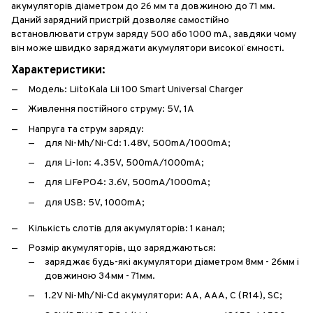
акумуляторів діаметром до 26 мм та довжиною до 71 мм.
Даний зарядний пристрій дозволяє самостійно
встановлювати струм заряду 500 або 1000 mA, завдяки чому
він може швидко заряджати акумулятори високої ємності.
Характеристики:
Модель: LiitoKala Lii 100 Smart Universal Charger
Живлення постійного струму: 5V, 1А
Напруга та струм заряду:
для Ni-Mh/Ni-Cd: 1.48V, 500mA/1000mA;
для Li-Ion: 4.35V, 500mA/1000mA;
для LiFePO4: 3.6V, 500mA/1000mA;
для USB: 5V, 1000mA;
Кількість слотів для акумуляторів: 1 канал;
Розмір акумуляторів, що заряджаються:
заряджає будь-які акумулятори діаметром 8мм - 26мм і
довжиною 34мм - 71мм.
1.2V Ni-Mh/Ni-Cd акумулятори: АА, ААА, С (R14), SC;