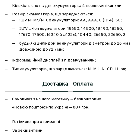
Кількість слотів для акумуляторів: 4 незалежні канали;
Розмір акумуляторів, що заряджаються:
1.2V Ni-Mh/Ni-Cd акумулятори: АА, ААА, С (R14), SC;
3.7V Li-Ion акумулятори: 18650, 14500, 18490, 18350,
17670, 17500, 16340 (rcr123a), 10440, 26650, 22650, 2
будь-які циліндричні акумулятори діаметром до 26 мм і
довжиною до 72.7 мм;
Інформаційний дисплей з підсвічуванням;
Тип акумуляторів, що заряджаються: Ni-MH, Ni-CD, Li-Ion;
Доставка
Оплата
Самовивіз з нашого магазину — безкоштовно.
«Новою поштою» по Україні — 80+ грн.
Готівкою при отриманні
За реквізитами