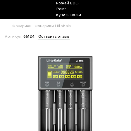
Фонарики
Фонарики LiitoKala
Артикул:
66124
Оставить отзыв