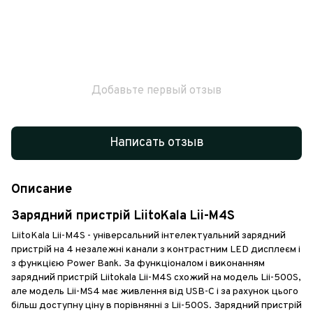
Добавьте первый отзыв
Написать отзыв
Описание
Зарядний пристрій LiitoKala Lii-M4S
LiitoKala Lii-M4S - універсальний інтелектуальний зарядний
пристрій на 4 незалежні канали з контрастним LED дисплеєм і
з функцією Power Bank. За функціоналом і виконанням
зарядний пристрій Liitokala Lii-M4S схожий на модель Lii-500S,
але модель Lii-MS4 має живлення від USB-C і за рахунок цього
більш доступну ціну в порівнянні з Lii-500S. Зарядний пристрій