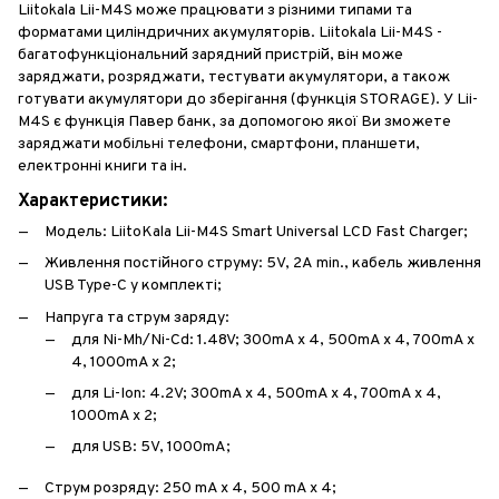
Liitokala Lii-M4S може працювати з різними типами та
форматами циліндричних акумуляторів. Liitokala Lii-M4S -
багатофункціональний зарядний пристрій, він може
заряджати, розряджати, тестувати акумулятори, а також
готувати акумулятори до зберігання (функція STORAGE). У Lii-
M4S є функція Павер банк, за допомогою якої Ви зможете
заряджати мобільні телефони, смартфони, планшети,
електронні книги та ін.
Характеристики:
Модель: LiitoKala Lii-M4S Smart Universal LCD Fast Charger;
Живлення постійного струму: 5V, 2А min., кабель живлення
USB Type-C у комплекті;
Напруга та струм заряду:
для Ni-Mh/Ni-Cd: 1.48V; 300mA х 4, 500mA х 4, 700mA х
4, 1000mA х 2;
для Li-Ion: 4.2V; 300mA х 4, 500mA х 4, 700mA х 4,
1000mA х 2;
для USB: 5V, 1000mA;
Струм розряду: 250 mA х 4, 500 mA х 4;