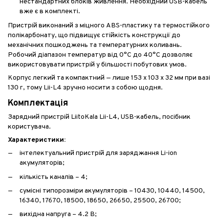
нестандартних блоків живлення. Необхідний USB-кабель
вже є в комплекті.
Пристрій виконаний з міцного ABS-пластику та термостійкого
полікарбонату, що підвищує стійкість конструкції до
механічних пошкоджень та температурних коливань.
Робочий діапазон температур від 0°C до 40°C дозволяє
використовувати пристрій у більшості побутових умов.
Корпус легкий та компактний — лише 153 х 103 х 32 мм при вазі
130 г, тому Lii-L4 зручно носити з собою щодня.
Комплектація
Зарядний пристрій LiitoKala Lii-L4, USB-кабель, посібник
користувача.
Характеристики:
інтелектуальний пристрій для заряджання Li-ion
акумуляторів;
кількість каналів – 4;
сумісні типорозміри акумуляторів – 10430, 10440, 14500,
16340, 17670, 18500, 18650, 26650, 25500, 26700;
вихідна напруга – 4.2 В;