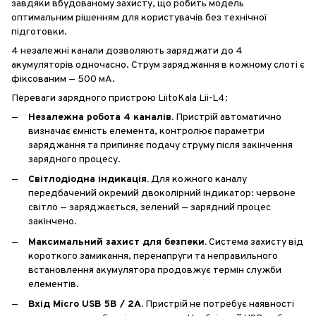
завдяки вбудованому захисту, що робить модель
оптимальним рішенням для користувачів без технічної
підготовки.
4 незалежні канали дозволяють заряджати до 4
акумуляторів одночасно. Струм заряджання в кожному слоті є
фіксованим — 500 мА.
Переваги зарядного пристрою LiitoKala Lii-L4:
Незалежна робота 4 каналів.
Пристрій автоматично
визначає ємність елемента, контролює параметри
заряджання та припиняє подачу струму після закінчення
зарядного процесу.
Світлодіодна індикація.
Для кожного каналу
передбачений окремий двоколірний індикатор: червоне
світло — заряджається, зелений — зарядний процес
закінчено.
Максимальний захист для безпеки.
Система захисту від
короткого замикання, перенапруги та неправильного
встановлення акумулятора продовжує термін служби
елементів.
Вхід Micro USB 5В / 2А.
Пристрій не потребує наявності