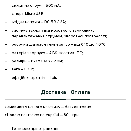
вихідний струм – 500 мА;
є порт Micro USB;
вхідна напруга – DC 5В / 2А;
система захисту від короткого замикання,
перевантаження струмом, зворотної полярності;
робочий діапазон температур – від 0°C до 40°C;
матеріал корпусу – ABS-пластик, PC;
розміри – 153 х 103 х 32 мм;
вага – 130 г;
офіційна гарантія – 1 рік.
Доставка
Оплата
Самовивіз з нашого магазину — безкоштовно.
«Новою поштою» по Україні — 80+ грн.
Готівкою при отриманні