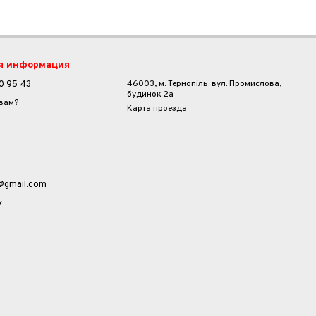
я информация
46003, м. Тернопіль. вул. Промислова,
0 95 43
будинок 2а
 вам?
Карта проезда
a@gmail.com
х