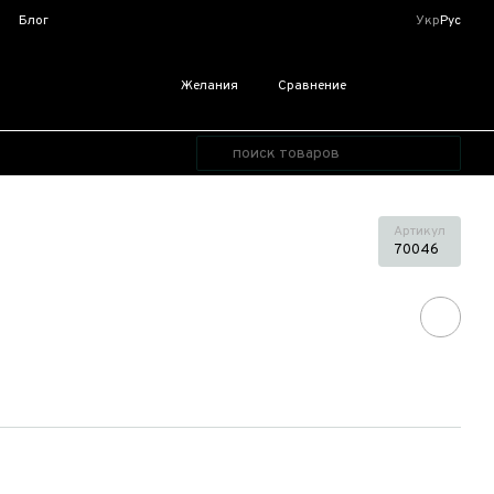
я
Блог
Укр
Рус
Желания
Сравнение
Артикул
70046