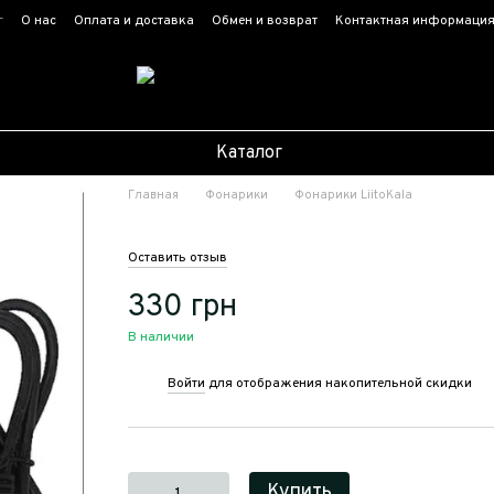
г
О нас
Оплата и доставка
Обмен и возврат
Контактная информаци
Каталог
Главная
Фонарики
Фонарики LiitoKala
Оставить отзыв
330 грн
В наличии
Войти
для отображения накопительной скидки
%
Купить