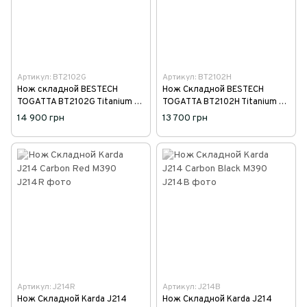
Артикул: BT2102G
Артикул: BT2102H
Нож складной BESTECH
Нож Складной BESTECH
TOGATTA BT2102G Titanium +
TOGATTA BT2102H Titanium +
Damascus Copper Carbon Fiber
Black & Blue Carbon Fiber
14 900 грн
13 700 грн
M390
M390
Артикул: J214R
Артикул: J214B
Нож Складной Karda J214
Нож Складной Karda J214